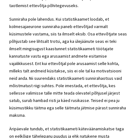
taotlemist ettevõtja põhitegevuseks.
Sunniraha pole lahendus. Kui statistikaamet loodab, et
kolmesajaeurone sunniraha paneb ettevõtjad varmalt
küsimustele vastama, siis ta ilmselt eksib. Osa ettevõtjate seas
põhjustab see lihtsalt trotsi, aga ka ülejäänute seas ei teki
ilmselt mingisugust kaastunnet statistikaameti töötajate
kannatuste vastu ega arusaamist andmete esitamise
vajalikkusest. Ent kui ettevõtjal pole arusaamist selle kohta,
milleks talt andmeid küsitakse, siis ei ole tal ka motivatsiooni
neid anda. Nii suurendaks statistikaameti sunnirahaotsus vaid
mõistmatust riigi suhtes. Pole imestada, et ettevõtja, kes
sellesse valimisse talle mitte teada olevatel põhjusel järjest
satub, surub hambad risti ja käed rusikasse. Teised ei pea ju
küsimustikku täitma ega selle täitmata jätmise pärast sunniraha
maksma.
Äripäevale tundub, et statistikaameti käteväänamiskatse taga
on eelkõige tähelepanu puudus ja ehk natukene musta