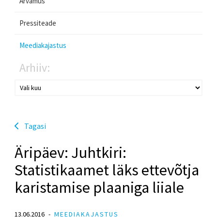
Arvamus
Pressiteade
Meediakajastus
Arhiiv:
Tagasi
Äripäev: Juhtkiri:
Statistikaamet läks ettevõtja
karistamise plaaniga liiale
13.06.2016
MEEDIAKAJASTUS