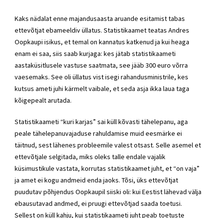
Kaks nädalat enne majandusaasta aruande esitamist tabas
ettevõtjat ebameeldiv üllatus. Statistikaamet teatas Andres
Oopkaupi isikus, et temal on kannatus katkenud ja kui heaga
enam ei saa, siis saab kurjaga: kes jätab statistikaameti
aastaküsitlusele vastuse saatmata, see jääb 300 euro võrra
vaesemaks. See oli üllatus vist isegi rahandusministrile, kes
kutsus ameti juhi kärmelt vaibale, et seda asja ikka laua taga
kõigepealt arutada.
Statistikaameti “kuri karjas” sai küll kõvasti tähelepanu, aga
peale tähelepanuvajaduse rahuldamise muid eesmärke ei
täitnud, sest lähenes probleemile valest otsast. Selle asemel et
ettevõtjale selgitada, miks oleks talle endale vajalik
küsimustikule vastata, korrutas statistikaamet juht, et “on vaja”
ja amet ei kogu andmeid enda jaoks. Tõsi, üks ettevõtjat
puudutav põhjendus Oopkaupil siiski oli: kui Eestist lähevad välja
ebausutavad andmed, ei pruugi ettevõtjad saada toetusi.
Sellest on küll kahju, kui statistikaameti juht peab toetuste