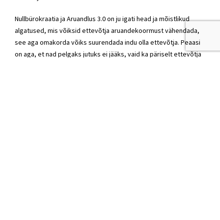
Nullbürokraatia ja Aruandlus 3.0 on ju igati head ja mõistlikud
algatused, mis võiksid ettevõtja aruandekoormust vähendada,
see aga omakorda võiks suurendada indu olla ettevõtja. Peaasi
on aga, et nad pelgaks jutuks ei jääks, vaid ka päriselt ettevõtja
elu lihtsamaks teeks. Poleks ju ka üldse paha, kui statistikaameti
juht tõstataks omalt poolt mõningate aruannete vajaduse
küsimuse. Sest statistikaamet ei mõtle seda omast peast välja,
missuguseid andmeid ta koguma peab, tellimuse esitab riik. Juhi
proaktiivsus oleks kahtlemata etem kui vaese sugulase kombel
raske elu kurtmine ja rusikaga vehkimine.