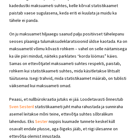
kadedustki maksuameti suhtes, kelle kõrval statistikaamet
paistab vaese sugulasena, keda eriti ei kuulata ja muidu ka
tähele ei panda.
On ju maksuamet hiljaaegu saanud palju positiivset tähelepanu
seoses plaaniga tulumaksudeklaratsioonid üldse kaotada. Ka on
maksuametil võimu kõvasti rohkem – vahel on selle näitamisega
ka üle piiri mindud, näiteks parklates “korda löömas” käies.
Samas on ettevõtjatel maksuameti suhtes respekti, paistab,
rohkem kui statistikaameti suhtes, mida käsitletakse lihtsalt
tüütusena. Isegi trahvid, mida statistikaamet määrab, on tublisti
väiksemad kui maksuameti omad.
Peaasi, et nullbürokraatia jutuks ei jää. Loodetavasti õnnestub
Sven Sesteril
statistikaameti juht maha rahustada ja sunniraha
asemel leitakse mõni teine, ettevõtja suhtes sõbralikum
lahendus. Eks
Sester
noppis kuumade tunnete keskel küll
osavalt endale plusse, aga õigeks jääb, et riigi ülesanne on
ettevõtja olemist innustada.