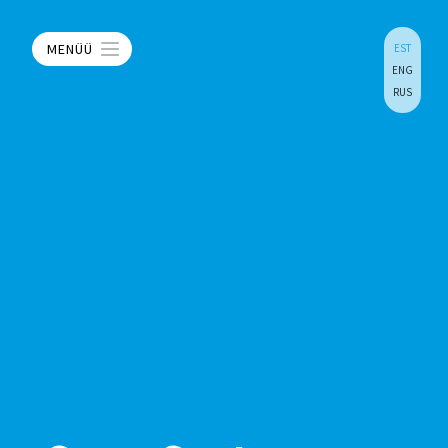
MENÜÜ
EST
ENG
RUS