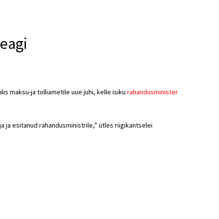
eagi
is maksu-ja tolliametile uue juhi, kelle isiku
rahandusminister
 ja esitanud rahandusministrile,” ütles riigikantselei