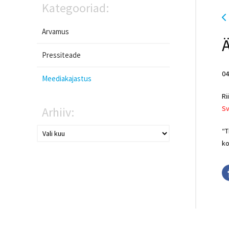
Kategooriad:
Arvamus
Ä
Pressiteade
04
Meediakajastus
Ri
Sv
Arhiiv:
“T
ko