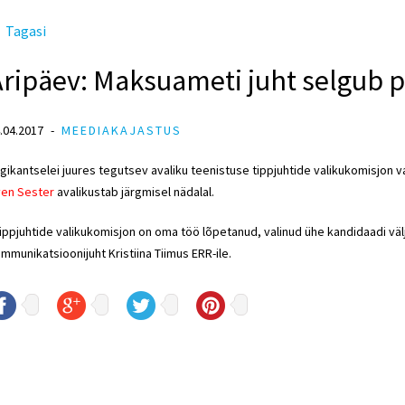
Tagasi
ripäev: Maksuameti juht selgub p
.04.2017
MEEDIAKAJASTUS
igikantselei juures tegutsev avaliku teenistuse tippjuhtide valikukomisjon val
en Sester
avalikustab järgmisel nädalal.
ippjuhtide valikukomisjon on oma töö lõpetanud, valinud ühe kandidaadi välja
mmunikatsioonijuht Kristiina Tiimus ERR-ile.