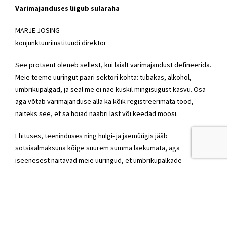
Varimajanduses liigub sularaha
MARJE JOSING
konjunktuuriinstituudi direktor
See protsent oleneb sellest, kui laialt varimajandust defineerida.
Meie teeme uuringut paari sektori kohta: tubakas, alkohol,
ümbrikupalgad, ja seal me ei näe kuskil mingisugust kasvu. Osa
aga võtab varimajanduse alla ka kõik registreerimata tööd,
näiteks see, et sa hoiad naabri last või keedad moosi.
Ehituses, teeninduses ning hulgi- ja jaemüügis jääb
sotsiaalmaksuna kõige suurem summa laekumata, aga
iseenesest näitavad meie uuringud, et ümbrikupalkade
maksmine Eestis kasvanud ei ole. Vastupidi, töötajate
registreerimise käivitumisega on tööturg korrastunud. Ka
hõivenumbrid on Eestis päris kõrged olnud.
Jah, meie uuringud näitavad ka ümbrikupalkasid ehituses ja