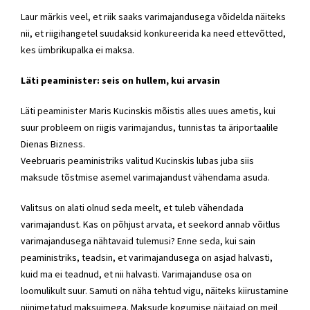
Laur märkis veel, et riik saaks varimajandusega võidelda näiteks
nii, et riigihangetel suudaksid konkureerida ka need ettevõtted,
kes ümbrikupalka ei maksa.
Läti peaminister: seis on hullem, kui arvasin
Läti peaminister Maris Kucinskis mõistis alles uues ametis, kui
suur probleem on riigis varimajandus, tunnistas ta äriportaalile
Dienas Bizness.
Veebruaris peaministriks valitud Kucinskis lubas juba siis
maksude tõstmise asemel varimajandust vähendama asuda.
Valitsus on alati olnud seda meelt, et tuleb vähendada
varimajandust. Kas on põhjust arvata, et seekord annab võitlus
varimajandusega nähtavaid tulemusi? Enne seda, kui sain
peaministriks, teadsin, et varimajandusega on asjad halvasti,
kuid ma ei teadnud, et nii halvasti. Varimajanduse osa on
loomulikult suur. Samuti on näha tehtud vigu, näiteks kiirustamine
niinimetatud maksuimega. Maksude kogumise näitajad on meil