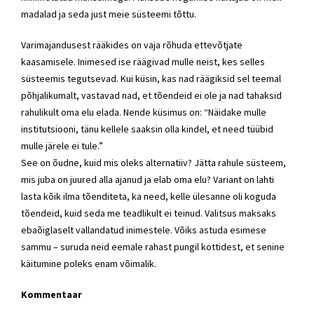
madalad ja seda just meie süsteemi tõttu.
Varimajandusest rääkides on vaja rõhuda ettevõtjate
kaasamisele. Inimesed ise räägivad mulle neist, kes selles
süsteemis tegutsevad. Kui küsin, kas nad räägiksid sel teemal
põhjalikumalt, vastavad nad, et tõendeid ei ole ja nad tahaksid
rahulikult oma elu elada. Nende küsimus on: “Näidake mulle
institutsiooni, tänu kellele saaksin olla kindel, et need tüübid
mulle järele ei tule.”
See on õudne, kuid mis oleks alternatiiv? Jätta rahule süsteem,
mis juba on juured alla ajanud ja elab oma elu? Variant on lahti
lasta kõik ilma tõenditeta, ka need, kelle ülesanne oli koguda
tõendeid, kuid seda me teadlikult ei teinud. Valitsus maksaks
ebaõiglaselt vallandatud inimestele. Võiks astuda esimese
sammu – suruda neid eemale rahast pungil kottidest, et senine
käitumine poleks enam võimalik.
Kommentaar