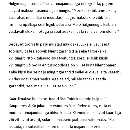
Hulgimüügis tema sõnul varimajandusega ei tegeleta, pigem
jäävad maksud tasumata jaemüügis. “Meil käib kõik ametlikult,
sularahas me üldse ei müü. Jaemüügis makstakse võib-olla
miinimumpalkaja seal liigub sularaha. Meie hulgimüügis käib äri
valdavalt ülekannetega ja seal peaks musta raha vähem olema.”
Seda, et tööriistu palju mustalt müüdaks, Luks ei usu, sest
tööriistu ostes soovib klient garantiid ja selle tarbeks ka
kviitungit. “Kõik tahavad ikka kviitungit, isegi eraisik küsib
kviitungit. Võib-olla ehituspoodides on nii, et kuna klient paneb
selle kipsi ise seina ja mingit garantiid sellel ei ole, siis ta vaatab,
kuidas odavamalt saaks. Aga asjad, millele tahaks saada
garantiid, seal ma ei usu, et see nii on.”
Kaardimakse hoiab pettused ära. Toidukaupade hulgimüüja
Kaupmees & Ko juhatuse esimees Mart Relve ütles, et ta ei
puutu varimajandusega üldse kokku. Kliendid maksavad kaardiga
või võtavad arved, sularahamakseid jääb aina vähemaks. “Kui
uskuda, et sularahamaksed on musta majanduse eeldus, siis