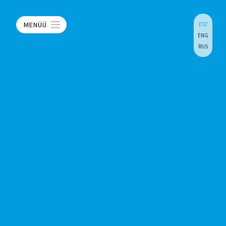
MENÜÜ
EST
ENG
RUS