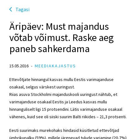
Tagasi
Äripäev: Must majandus
võtab võimust. Raske aeg
paneb sahkerdama
15.05.2016
MEEDIAKAJASTUS
Ettevõtjate hinnangul kasvas mullu Eestis varimajanduse
osakaal, selgus värskest uuringust.
Riias asuva Stockholmi majanduskooli uuringust nähtub, et
varimajanduse osakaal Eestis ja Leedus kasvas mullu
hinnanguliselt ligi 15 protsendini. Lätis varimajanduse osakaal
vähenes, kuid see oli siiski suurim Balti riikides – 21,3 protsenti.
Eesti suurimaks murekohaks hindasid küsitletud ettevõtjad
ümbrikupalku (59%), millele järgnevad tulude varjamine (20,7%)