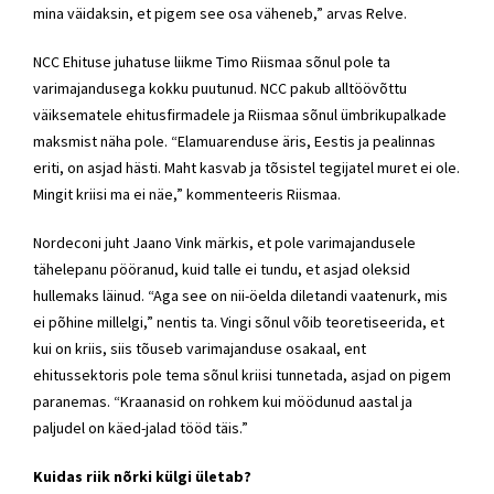
mina väidaksin, et pigem see osa väheneb,” arvas Relve.
NCC Ehituse juhatuse liikme Timo Riismaa sõnul pole ta
varimajandusega kokku puutunud. NCC pakub alltöövõttu
väiksematele ehitusfirmadele ja Riismaa sõnul ümbrikupalkade
maksmist näha pole. “Elamuarenduse äris, Eestis ja pealinnas
eriti, on asjad hästi. Maht kasvab ja tõsistel tegijatel muret ei ole.
Mingit kriisi ma ei näe,” kommenteeris Riismaa.
Nordeconi juht Jaano Vink märkis, et pole varimajandusele
tähelepanu pööranud, kuid talle ei tundu, et asjad oleksid
hullemaks läinud. “Aga see on nii-öelda diletandi vaatenurk, mis
ei põhine millelgi,” nentis ta. Vingi sõnul võib teoretiseerida, et
kui on kriis, siis tõuseb varimajanduse osakaal, ent
ehitussektoris pole tema sõnul kriisi tunnetada, asjad on pigem
paranemas. “Kraanasid on rohkem kui möödunud aastal ja
paljudel on käed-jalad tööd täis.”
Kuidas riik nõrki külgi ületab?