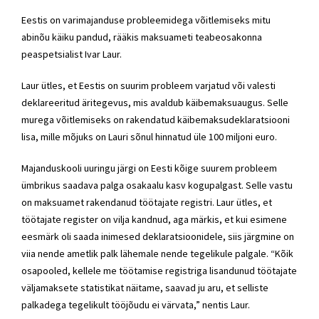
Eestis on varimajanduse probleemidega võitlemiseks mitu
abinõu käiku pandud, rääkis maksuameti teabeosakonna
peaspetsialist Ivar Laur.
Laur ütles, et Eestis on suurim probleem varjatud või valesti
deklareeritud äritegevus, mis avaldub käibemaksuaugus. Selle
murega võitlemiseks on rakendatud käibemaksudeklaratsiooni
lisa, mille mõjuks on Lauri sõnul hinnatud üle 100 miljoni euro.
Majanduskooli uuringu järgi on Eesti kõige suurem probleem
ümbrikus saadava palga osakaalu kasv kogupalgast. Selle vastu
on maksuamet rakendanud töötajate registri. Laur ütles, et
töötajate register on vilja kandnud, aga märkis, et kui esimene
eesmärk oli saada inimesed deklaratsioonidele, siis järgmine on
viia nende ametlik palk lähemale nende tegelikule palgale. “Kõik
osapooled, kellele me töötamise registriga lisandunud töötajate
väljamaksete statistikat näitame, saavad ju aru, et selliste
palkadega tegelikult tööjõudu ei värvata,” nentis Laur.