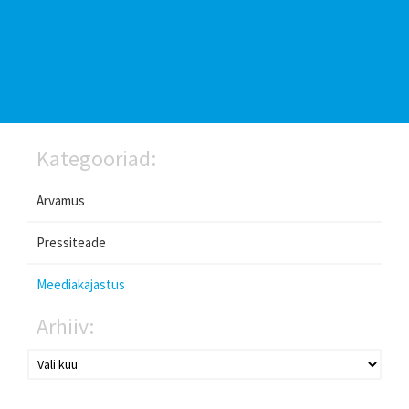
Kategooriad:
Arvamus
Pressiteade
Meediakajastus
Arhiiv: