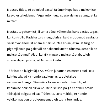
Mossov ütles, et eelmisel aastal ta ümbrikupalkade maksmise
kasvu ei täheldanud. “Aga automüügi susserdamises langust ka
mitte.”
Mustalt tegutsemist jäi tema sõnul vähemaks kaks aastat tagasi,
kui kontrolliti Kadaka turu müügiplatse, kuid möödunud aastal ta
sellist vähenemist enam ei näinud. “Ma arvan, et must turg on
pigemjäänud paigale või on hakanud uuesti tõusma, sest riik on
makse tõstnud.” Alati, kui riik mingeid makse tõstab, tuleb
susserdajaid juurde, oli Mossov kindel.
Tööriistade hulgimüüja ASi Würth juhatuse esimees Lauri Luks
kahtlustab, et ka nende valdkonnas tegeletakse
varimajandusega. “Kui mõne bilanssi vaatad, tundub, et
keskmine palk on nii väike. Meie sellise palga eest küll omale
töötajaid palgata ei saa,” ütles ta. Luks märkis, et nende
valdkonnast on probleemsemad ehitus ja teenindus.