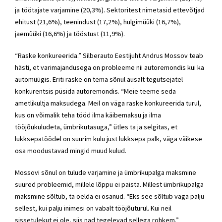
ja töötajate varjamine (20,3%). Sektoritest nimetasid ettevõtjad
ehitust (21,6%), teenindust (17,2%), hulgimüüki (16,7%),
jaemüüki (16,6%) ja tööstust (11,9%).
“Raske konkureerida.” Silberauto Eestijuht Andrus Mossov teab
hästi, et varimajandusega on probleeme nii autoremondis kui ka
automüügis. Eriti raske on tema sõnul ausalt tegutsejatel
konkurentsis püsida autoremondis. “Meie teeme seda
ametlikultja maksudega. Meil on väga raske konkureerida turul,
kus on võimalik teha tööd ilma käibemaksu ja ilma
tööjõukuludeta, ümbrikutasuga,” ütles ta ja selgitas, et
lukksepatöödel on suurim kulu just lukksepa palk, väga väikese
osa moodustavad mingid muud kulud.
Mossovi sõnul on tulude varjamine ja ümbrikupalga maksmine
suured probleemid, millele lõppu ei paista. Millest ümbrikupalga
maksmine sõltub, ta öelda ei osanud. “Eks see sõltub väga palju
sellest, kui palju inimesi on vabalt tööjõuturul. Kui neil
sissetulekut ei ole, siis nad tegelevad sellega rohkem.”