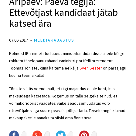
Äripäev: Päeva tegija:
Ettevõtjast kandidaat jätab
katsed ära
07.06.2017
MEEDIAKAJASTUS
Kolmest IRLi nimetatud uuest ministrikandidaadist sai eile kõige
rohkem tähelepanu rahandusministri portfelli pretendent
Toomas Tõniste, kuna ka tema eelkäija
Sven Sester
on parasjagu
kuuma teema kallal.
Tõniste väitis veendunult, et riigi majandus ei ole koht, kus
maksudega katsetada. Kogemus on talle selgeks teinud, et
võimukoridorist vaadates väike seadusemuudatus võib
ettevõtjale väga suure peavalu põhjustada. Teisele ringile läinud
maksupaketile annaks ta siiski oma õnnistuse.