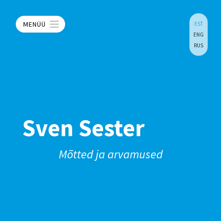
MENÜÜ
EST
ENG
RUS
Sven Sester
Mõtted ja arvamused