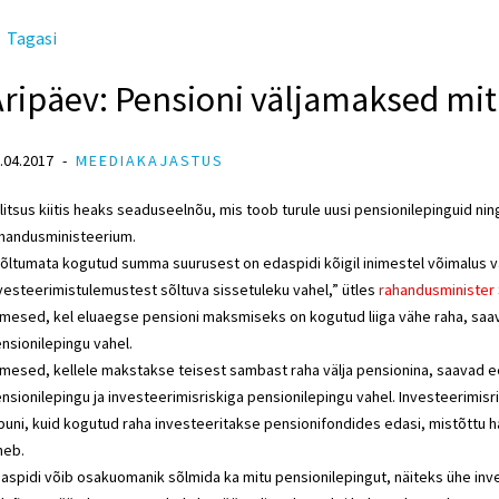
Tagasi
Äripäev: Pensioni väljamaksed m
.04.2017
MEEDIAKAJASTUS
litsus kiitis heaks seaduseelnõu, mis toob turule uusi pensionilepinguid 
handusministeerium.
õltumata kogutud summa suurusest on edaspidi kõigil inimestel võimalus va
vesteerimistulemustest sõltuva sissetuleku vahel,” ütles
rahandusminister
imesed, kel eluaegse pensioni maksmiseks on kogutud liiga vähe raha, saava
nsionilepingu vahel.
imesed, kellele makstakse teisest sambast raha välja pensionina, saavad eel
nsionilepingu ja investeerimisriskiga pensionilepingu vahel. Investeerimisr
puni, kuid kogutud raha investeeritakse pensionifondides edasi, mistõttu h
heb.
aspidi võib osakuomanik sõlmida ka mitu pensionilepingut, näiteks ühe inve