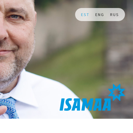
EST
ENG
RUS