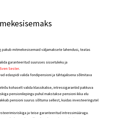
itmekesisemaks
ning pakub mitmekesisemaid väljamaksete lahendusi, teatas
lida garanteeritud suuruses sissetuleku ja
 Sven Sester
.
d edaspidi valida fondipensioni ja tähtajalisena sõlmitava
nõu kohaselt valida klassikalise, intressigarantiid pakkuva
iskiga pensionilepingu puhul makstakse pensioni ikka elu
akkab pensioni suurus sõltuma sellest, kuidas investeeringutel
steerimisriskiga ja teise garanteeritud intressimääraga.