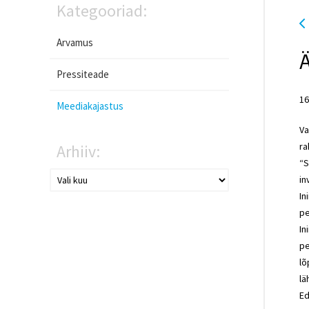
Kategooriad:
Arvamus
Pressiteade
16
Meediakajastus
Va
ra
Arhiiv:
“S
in
In
pe
In
pe
lõ
lä
Ed