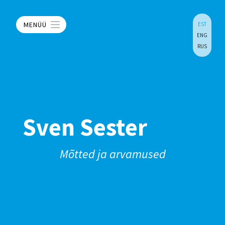
MENÜÜ
EST
ENG
RUS
Sven Sester
Mõtted ja arvamused