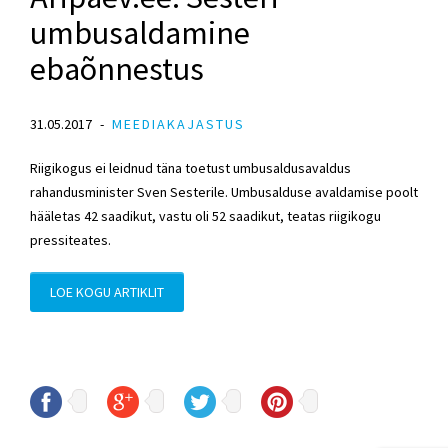
umbusaldamine
ebaõnnestus
31.05.2017
MEEDIAKAJASTUS
Riigikogus ei leidnud täna toetust umbusaldusavaldus
rahandusminister Sven Sesterile. Umbusalduse avaldamise poolt
hääletas 42 saadikut, vastu oli 52 saadikut, teatas riigikogu
pressiteates.
LOE KOGU ARTIKLIT