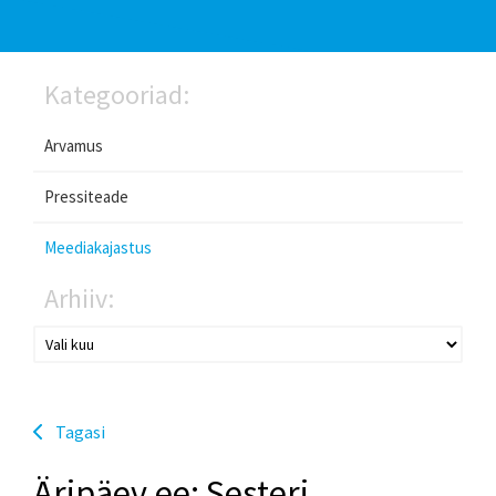
Kategooriad:
Arvamus
Pressiteade
Meediakajastus
Arhiiv:
Tagasi
Äripäev.ee: Sesteri