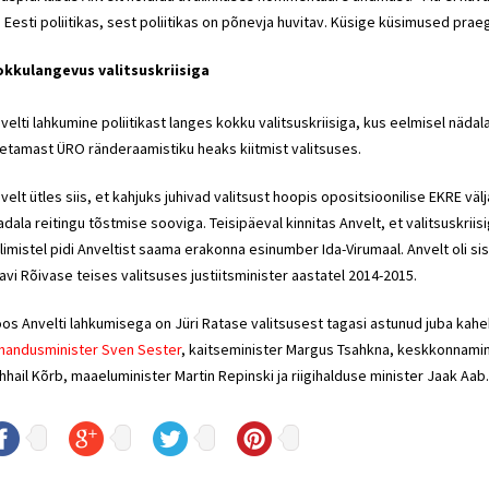
 Eesti poliitikas, sest poliitikas on põnevja huvitav. Küsige küsimused praeg
kkulangevus valitsuskriisiga
velti lahkumine poliitikast langes kokku valitsuskriisiga, kus eelmisel näda
etamast ÜRO ränderaamistiku heaks kiitmist valitsuses.
velt ütles siis, et kahjuks juhivad valitsust hoopis opositsioonilise EKRE v
dala reitingu tõstmise sooviga. Teisipäeval kinnitas Anvelt, et valitsuskrii
limistel pidi Anveltist saama erakonna esinumber Ida-Virumaal. Anvelt oli si
avi Rõivase teises valitsuses justiitsminister aastatel 2014-2015.
os Anvelti lahkumisega on Jüri Ratase valitsusest tagasi astunud juba kahek
handusminister Sven Sester
, kaitseminister Margus Tsahkna, keskkonnamin
hhail Kõrb, maaeluminister Martin Repinski ja riigihalduse minister Jaak Aa