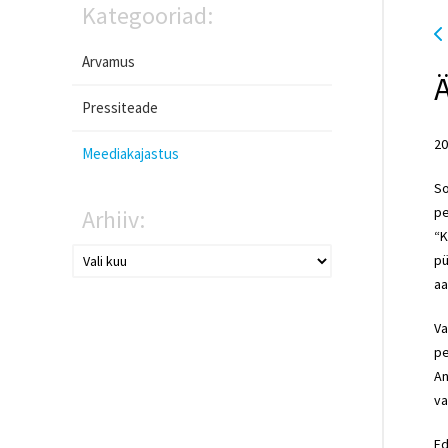
Kategooriad:
Arvamus
Ä
Pressiteade
20
Meediakajastus
So
pe
Arhiiv:
“K
pü
aa
Va
pe
An
va
Ed