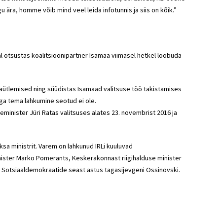
u ära, homme võib mind veel leida infotunnis ja siis on kõik.”
lal otsustas koalitsioonipartner Isamaa viimasel hetkel loobuda
äljaütlemised ning süüdistas Isamaad valitsuse töö takistamises
siga tema lahkumine seotud ei ole.
seminister Jüri Ratas valitsuses alates 23. novembrist 2016 ja
sa ministrit. Varem on lahkunud IRLi kuuluvad
ister Marko Pomerants, Keskerakonnast riigihalduse minister
b. Sotsiaaldemokraatide seast astus tagasijevgeni Ossinovski.