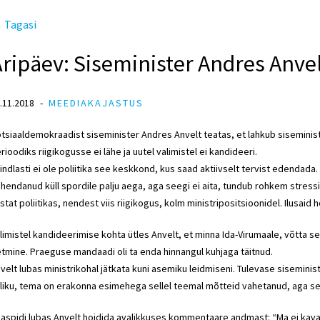
Tagasi
ripäev: Siseminister Andres Anvel
.11.2018
MEEDIAKAJASTUS
tsiaaldemokraadist siseminister Andres Anvelt teatas, et lahkub siseministri 
rioodiks riigikogusse ei lähe ja uutel valimistel ei kandideeri.
indlasti ei ole poliitika see keskkond, kus saad aktiivselt tervist edendad
hendanud küll spordile palju aega, aga seegi ei aita, tundub rohkem stres
stat poliitikas, nendest viis riigikogus, kolm ministripositsioonidel. Ilusaid he
limistel kandideerimise kohta ütles Anvelt, et minna Ida-Virumaale, võtta sea
tmine. Praeguse mandaadi oli ta enda hinnangul kuhjaga täitnud.
velt lubas ministrikohal jätkata kuni asemiku leidmiseni. Tulevase siseminist
liku, tema on erakonna esimehega sellel teemal mõtteid vahetanud, aga s
aspidi lubas Anvelt hoidida avalikkuses kommentaare andmast: “Ma ei kav