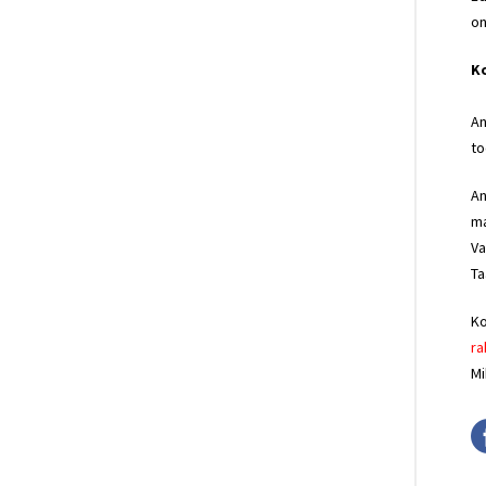
on
Ko
An
to
An
ma
Va
Ta
Ko
ra
Mi