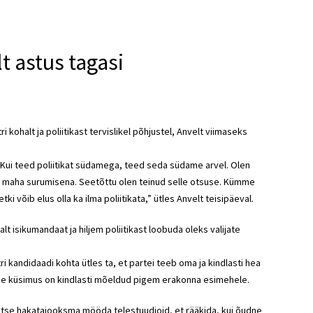
t astus tagasi
kohalt ja poliitikast tervislikel põhjustel, Anvelt viimaseks
a. Kui teed poliitikat südamega, teed seda südame arvel. Olen
si maha surumisena. Seetõttu olen teinud selle otsuse. Kümme
tki võib elus olla ka ilma poliitikata,” ütles Anvelt teisipäeval.
lt isikumandaat ja hiljem poliitikast loobuda oleks valijate
ri kandidaadi kohta ütles ta, et partei teeb oma ja kindlasti hea
ee küsimus on kindlasti mõeldud pigem erakonna esimehele.
atse hakatajooksma mööda telestuudioid, et rääkida, kui õudne