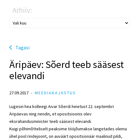
Arhiiv:
Tagasi
Äripäev: Sõerd teeb sääsest
elevandi
27.09.2017
MEEDIAKAJASTUS
Lugesin hea kolleegi Aivar Sõerdi heietust 22. septembri
Äripäevas ning nendin, et opositsioonis olev
eksrahandusminister teeb sääsest elevandi.
Kuigi põhimõtteliselt peaksime tööjõumakse langetades olema
ühel pool rindejoont, on auväärt opositsionäär maalinud pildi,