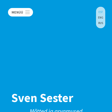
MENÜÜ
EST
ENG
RUS
Sven Sester
Mõtted ja arvamused