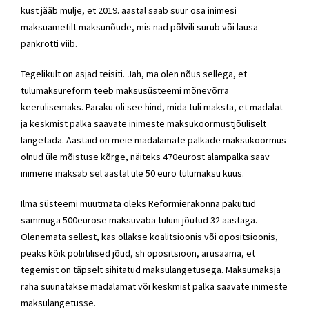
kust jääb mulje, et 2019. aastal saab suur osa inimesi
maksuametilt maksunõude, mis nad põlvili surub või lausa
pankrotti viib.
Tegelikult on asjad teisiti. Jah, ma olen nõus sellega, et
tulumaksureform teeb maksusüsteemi mõnevõrra
keerulisemaks. Paraku oli see hind, mida tuli maksta, et madalat
ja keskmist palka saavate inimeste maksukoormustjõuliselt
langetada. Aastaid on meie madalamate palkade maksukoormus
olnud üle mõistuse kõrge, näiteks 470eurost alampalka saav
inimene maksab sel aastal üle 50 euro tulumaksu kuus.
Ilma süsteemi muutmata oleks Reformierakonna pakutud
sammuga 500eurose maksuvaba tuluni jõutud 32 aastaga.
Olenemata sellest, kas ollakse koalitsioonis või opositsioonis,
peaks kõik poliitilised jõud, sh opositsioon, arusaama, et
tegemist on täpselt sihitatud maksulangetusega. Maksumaksja
raha suunatakse madalamat või keskmist palka saavate inimeste
maksulangetusse.