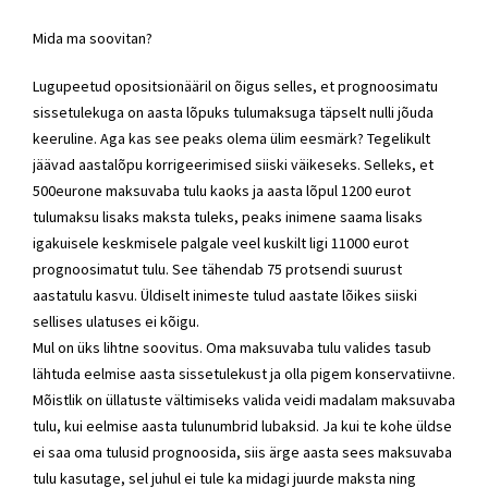
Mida ma soovitan?
Lugupeetud opositsionääril on õigus selles, et prognoosimatu
sissetulekuga on aasta lõpuks tulumaksuga täpselt nulli jõuda
keeruline. Aga kas see peaks olema ülim eesmärk? Tegelikult
jäävad aastalõpu korrigeerimised siiski väikeseks. Selleks, et
500eurone maksuvaba tulu kaoks ja aasta lõpul 1200 eurot
tulumaksu lisaks maksta tuleks, peaks inimene saama lisaks
igakuisele keskmisele palgale veel kuskilt ligi 11000 eurot
prognoosimatut tulu. See tähendab 75 protsendi suurust
aastatulu kasvu. Üldiselt inimeste tulud aastate lõikes siiski
sellises ulatuses ei kõigu.
Mul on üks lihtne soovitus. Oma maksuvaba tulu valides tasub
lähtuda eelmise aasta sissetulekust ja olla pigem konservatiivne.
Mõistlik on üllatuste vältimiseks valida veidi madalam maksuvaba
tulu, kui eelmise aasta tulunumbrid lubaksid. Ja kui te kohe üldse
ei saa oma tulusid prognoosida, siis ärge aasta sees maksuvaba
tulu kasutage, sel juhul ei tule ka midagi juurde maksta ning