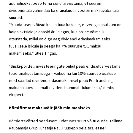
astmeliseks, peab tema sõnul arvestama, et suurem
dividenditulu vähendab ka eraisikust investori maksuvaba tulu
suurust.
“Muudatused võivad kaasa tuua ka selle, et veelgi kasulikum on
hoida aktsiaid ja osasid äriühingus, kus on ise võimalik
otsustada, millal on õige aeg dividendi edasimaksmiseks
füüsilisele isikule ja seega ka 7% suuruse tulumaksu
maksmiseks,” ütles Tingas.
“Siiski-portfelli investeeringute puhul peab endiselt arvestama
topeltmaksustamisega – väiksema kui 10% suuruse osaluse
eest saadud dividendi edasimaksmisel peab Eesti äriühing
maksma uuesti samalt dividendisummalt tulumaksu,” nentis
ekspert.
Börsifirma: maksuvõit jääb minimaalseks
Börsiettevõtted seadusemuudatuses suurt võitu ei näe. Tallinna
Kaubamaja Grupi juhataja Raul Puusepp selgitas, et neil