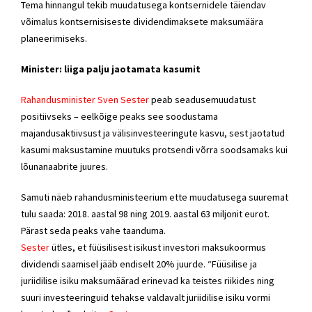
Tema hinnangul tekib muudatusega kontsernidele täiendav
võimalus kontsernisiseste dividendimaksete maksumäära
planeerimiseks.
Minister: liiga palju jaotamata kasumit
Rahandusminister Sven Sester
peab seadusemuudatust
positiivseks – eelkõige peaks see soodustama
majandusaktiivsust ja välisinvesteeringute kasvu, sest jaotatud
kasumi maksustamine muutuks protsendi võrra soodsamaks kui
lõunanaabrite juures.
Samuti näeb rahandusministeerium ette muudatusega suuremat
tulu saada: 2018. aastal 98 ning 2019. aastal 63 miljonit eurot.
Pärast seda peaks vahe taanduma.
Sester
ütles, et füüsilisest isikust investori maksukoormus
dividendi saamisel jääb endiselt 20% juurde. “Füüsilise ja
juriidilise isiku maksumäärad erinevad ka teistes riikides ning
suuri investeeringuid tehakse valdavalt juriidilise isiku vormi