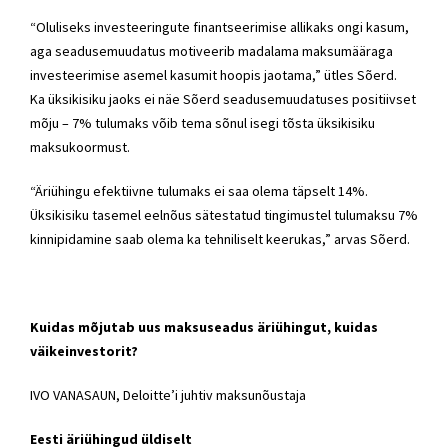
“Oluliseks investeeringute finantseerimise allikaks ongi kasum,
aga seadusemuudatus motiveerib madalama maksumääraga
investeerimise asemel kasumit hoopis jaotama,” ütles Sõerd.
Ka üksikisiku jaoks ei näe Sõerd seadusemuudatuses positiivset
mõju – 7% tulumaks võib tema sõnul isegi tõsta üksikisiku
maksukoormust.
“Äriühingu efektiivne tulumaks ei saa olema täpselt 14%.
Üksikisiku tasemel eelnõus sätestatud tingimustel tulumaksu 7%
kinnipidamine saab olema ka tehniliselt keerukas,” arvas Sõerd.
Kuidas mõjutab uus maksuseadus äriühingut, kuidas
väikeinvestorit?
IVO VANASAUN, Deloitte’i juhtiv maksunõustaja
Eesti äriühingud üldiselt