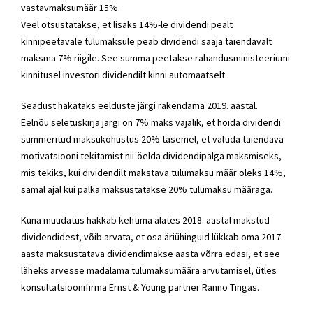
vastavmaksumäär 15%.
Veel otsustatakse, et lisaks 14%-le dividendi pealt
kinnipeetavale tulumaksule peab dividendi saaja täiendavalt
maksma 7% riigile. See summa peetakse rahandusministeeriumi
kinnitusel investori dividendilt kinni automaatselt.
Seadust hakataks eelduste järgi rakendama 2019. aastal.
Eelnõu seletuskirja järgi on 7% maks vajalik, et hoida dividendi
summeritud maksukohustus 20% tasemel, et vältida täiendava
motivatsiooni tekitamist nii-öelda dividendipalga maksmiseks,
mis tekiks, kui dividendilt makstava tulumaksu määr oleks 14%,
samal ajal kui palka maksustatakse 20% tulumaksu määraga.
Kuna muudatus hakkab kehtima alates 2018. aastal makstud
dividendidest, võib arvata, et osa äriühinguid lükkab oma 2017.
aasta maksustatava dividendimakse aasta võrra edasi, et see
läheks arvesse madalama tulumaksumäära arvutamisel, ütles
konsultatsioonifirma Ernst & Young partner Ranno Tingas.