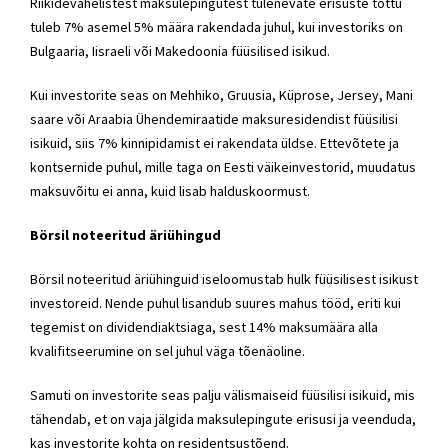
Riikidevahelistest maksulepingutest tulenevate erisuste tõttu
tuleb 7% asemel 5% määra rakendada juhul, kui investoriks on
Bulgaaria, Iisraeli või Makedoonia füüsilised isikud.
Kui investorite seas on Mehhiko, Gruusia, Küprose, Jersey, Mani
saare või Araabia Ühendemiraatide maksuresidendist füüsilisi
isikuid, siis 7% kinnipidamist ei rakendata üldse. Ettevõtete ja
kontsernide puhul, mille taga on Eesti väikeinvestorid, muudatus
maksuvõitu ei anna, kuid lisab halduskoormust.
Börsil noteeritud äriühingud
Börsil noteeritud äriühinguid iseloomustab hulk füüsilisest isikust
investoreid. Nende puhul lisandub suures mahus tööd, eriti kui
tegemist on dividendiaktsiaga, sest 14% maksumäära alla
kvalifitseerumine on sel juhul väga tõenäoline.
Samuti on investorite seas palju välismaiseid füüsilisi isikuid, mis
tähendab, et on vaja jälgida maksulepingute erisusi ja veenduda,
kas investorite kohta on residentsustõend.