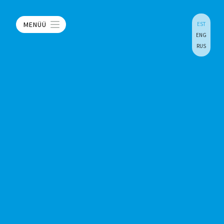
MENÜÜ
EST
ENG
RUS