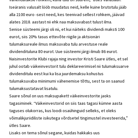
Iseäranis valusalt lööb muudatus neid, kelle kuine brutotulu jääb
alla 2100 euro -sest need, kes teenivad sellest rohkem, jäävad
alates 2018. aastast nii ehk naa maksuvabast tulust ilma.
Senise süsteemi järgi oli nii, et kui näiteks dividendi maksti 100
eurot, siis 20% tasus ettevõte riigile ja aktsionäri
tulumaksureale ilmus maksuvaba tulu arvestuse reale
dividendituluna 80 eurot. Uue süsteemi järgi ilmub 86 eurot.
Naisinvestorite Klubi rajaja ning investor Kristi Saare ütles, et sel
juhul ootab väikeinvestorit tulu deklareerimisel nii tulumaksuarve
dividenditulu eest kui ka lisa juurdemaksu kohustus
tulumaksuvaba miinimumi vähenemise tõttu, sest ta on saanud
tulumaksustatavat lisatulu.
Saare sõnul on uus maksupakett väikeinvestorite jaoks
tagasiminek. “Väikeinvestorid on siis taas tagasi kümne aasta
taguses olukorras, kus loodi osaühinguid selleks, et oleks
võimalikjuriidiliste isikutega võrdsetel tingimustel investeerida,”
ütles Saare.
Lisaks on tema sõnul segane, kuidas hakkaks uus