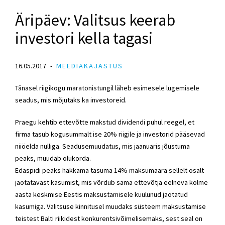
Äripäev: Valitsus keerab
investori kella tagasi
16.05.2017
MEEDIAKAJASTUS
Tänasel riigikogu maratonistungil läheb esimesele lugemisele
seadus, mis mõjutaks ka investoreid.
Praegu kehtib ettevõtte makstud dividendi puhul reegel, et
firma tasub kogusummalt ise 20% riigile ja investorid pääsevad
niiöelda nulliga. Seadusemuudatus, mis jaanuaris jõustuma
peaks, muudab olukorda.
Edaspidi peaks hakkama tasuma 14% maksumäära sellelt osalt
jaotatavast kasumist, mis võrdub sama ettevõtja eelneva kolme
aasta keskmise Eestis maksustamisele kuulunud jaotatud
kasumiga. Valitsuse kinnitusel muudaks süsteem maksustamise
teistest Balti riikidest konkurentsivõimelisemaks, sest seal on