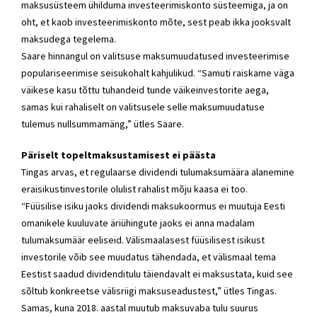
maksusüsteem ühilduma investeerimiskonto süsteemiga, ja on
oht, et kaob investeerimiskonto mõte, sest peab ikka jooksvalt
maksudega tegelema.
Saare hinnangul on valitsuse maksumuudatused investeerimise
populariseerimise seisukohalt kahjulikud. “Samuti raiskame väga
väikese kasu tõttu tuhandeid tunde väikeinvestorite aega,
samas kui rahaliselt on valitsusele selle maksumuudatuse
tulemus nullsummamäng,” ütles Saare.
Päriselt topeltmaksustamisest ei päästa
Tingas arvas, et regulaarse dividendi tulumaksumäära alanemine
eraisikustinvestorile olulist rahalist mõju kaasa ei too.
“Füüsilise isiku jaoks dividendi maksukoormus ei muutuja Eesti
omanikele kuuluvate äriühingute jaoks ei anna madalam
tulumaksumäär eeliseid. Välismaalasest füüsilisest isikust
investorile võib see muudatus tähendada, et välismaal tema
Eestist saadud dividenditulu täiendavalt ei maksustata, kuid see
sõltub konkreetse välisriigi maksuseadustest,” ütles Tingas.
Samas, kuna 2018. aastal muutub maksuvaba tulu suurus