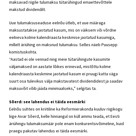
maksavad riigile tulumaksu tütarühingud emaettevõttele
makstud dividendilt.
Uue tulumaksuseaduse eelnõu ütleb, et uue määraga
maksustatakse jaotatud kasum, mis on väiksem või võrdne
eelneva kolme kalendriaasta keskmise jaotatud kasumiga,
millelt äriühing on maksnud tulumaksu. Selles näeb Puusepp
komistuskohta.
“Aastad ei ole vennad ning meie tütarühingute kasumite
väljamaksed on aastate lõikes erinevad, mistõttu kolme
kalendriaasta keskmine jaotatud kasum ei pruugi katta väga
suurt osa tulevikus välja makstavatest dividendidest ja saadav
maksuvõit võib jääda minimaalseks,” selgitas ta.
Sõerd: see lahendus ei täida eesmärki
Eelnõu suhtes on kriitiline ka Reformierakonda kuuluv riigikogu
liige Aivar Sõerd, kelle hinnangul on küll ammu teada, et Eesti
äriühingu tulumaksumäär pole enam konkurentsivõimeline, kuid
praegu pakutav lahendus ei täida eesmärki.