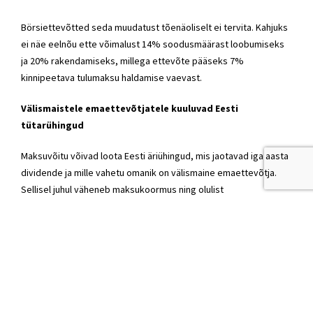
Börsiettevõtted seda muudatust tõenäoliselt ei tervita. Kahjuks
ei näe eelnõu ette võimalust 14% soodusmäärast loobumiseks
ja 20% rakendamiseks, millega ettevõte pääseks 7%
kinnipeetava tulumaksu haldamise vaevast.
Välismaistele emaettevõtjatele kuuluvad Eesti
tütarühingud
Maksuvõitu võivad loota Eesti äriühingud, mis jaotavad iga aasta
dividende ja mille vahetu omanik on välismaine emaettevõtja.
Sellisel juhul väheneb maksukoormus ning olulist
halduskoormuse kasvu ette näha pole.
Füüsilisest isikust investorid
Eesti väikeinvestoritel hakkavad 14%ga maksustatud dividendid
kajastuma iga-aastasel tuludeklaratsioonil (20% maksustatavad
dividendid ei kajastu).