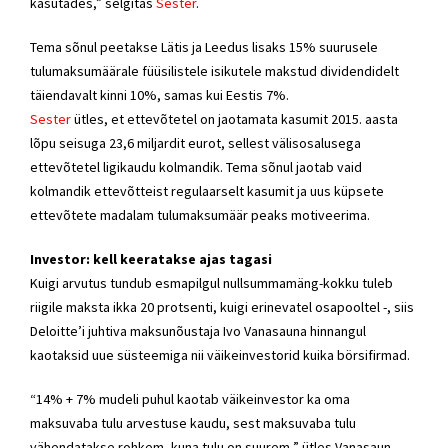
kasutades,” selgitas
Sester
.
Tema sõnul peetakse Lätis ja Leedus lisaks 15% suurusele
tulumaksumäärale füüsilistele isikutele makstud dividendidelt
täiendavalt kinni 10%, samas kui Eestis 7%.
Sester
ütles, et ettevõtetel on jaotamata kasumit 2015. aasta
lõpu seisuga 23,6 miljardit eurot, sellest välisosalusega
ettevõtetel ligikaudu kolmandik. Tema sõnul jaotab vaid
kolmandik ettevõtteist regulaarselt kasumit ja uus küpsete
ettevõtete madalam tulumaksumäär peaks motiveerima.
Investor: kell keeratakse ajas tagasi
Kuigi arvutus tundub esmapilgul nullsummamäng-kokku tuleb
riigile maksta ikka 20 protsenti, kuigi erinevatel osapooltel -, siis
Deloitte’i juhtiva maksunõustaja Ivo Vanasauna hinnangul
kaotaksid uue süsteemiga nii väikeinvestorid kuika börsifirmad.
“14% + 7% mudeli puhul kaotab väikeinvestor ka oma
maksuvaba tulu arvestuse kaudu, sest maksuvaba tulu
vähendatakse rohkem, kuna tulu on suurem,” ütles Vanasaun.