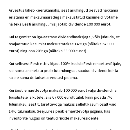
Arvestus läheb keerukamaks, sest äriühingud peavad hakkama
eristama eri maksumääradega maksustatud kasumeid. Võtame
näiteks Eesti äriühingu, mis jaotab dividende 100 000 eurot.
Kui tegemist on iga-aastase dividendimaksjaga, võib juhtuda, et
osajaotatud kasumist maksustatakse 14%ga (näiteks 67 000
eurot) ning osa 20%ga (näiteks 33 000 eurot).
Kui sellisest Eesti ettevõtjast 100% kuulub Eesti emaettevõtjale,
siis viimati nimetatu peab tütarühingust saadud dividendi kohta
ka ise sama detailset arvestust pidama.
Kui Eesti emaettevõtja maksab 100 000 eurot välja dividendina
füüsilistele isikutele, siis 67 000 eurolt tuleb kinni pidada 7%
tulumaksu, sest tütarettevõtja maksis sellelt kasumiosalt vaid
14% tulumaksu. Seejuures peab emaettevõtja jälgima, kas
investorite hulgas on teatud riikide maksuresidente.