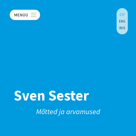
MENÜÜ
EST
ENG
RUS
Sven Sester
Mõtted ja arvamused