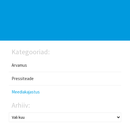
Kategooriad:
Arvamus
Pressiteade
Meediakajastus
Arhiiv: