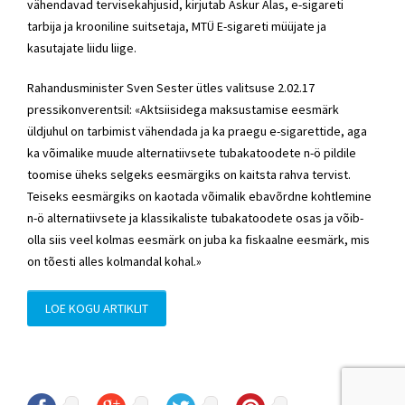
vähendavad tervisekahjusid, kirjutab Askur Alas, e-sigareti
tarbija ja krooniline suitsetaja, MTÜ E-sigareti müüjate ja
kasutajate liidu liige.
Rahandusminister Sven Sester ütles valitsuse 2.02.17
pressikonverentsil: «Aktsiisidega maksustamise eesmärk
üldjuhul on tarbimist vähendada ja ka praegu e-sigarettide, aga
ka võimalike muude alternatiivsete tubakatoodete n-ö pildile
toomise üheks selgeks eesmärgiks on kaitsta rahva tervist.
Teiseks eesmärgiks on kaotada võimalik ebavõrdne kohtlemine
n-ö alternatiivsete ja klassikaliste tubakatoodete osas ja võib-
olla siis veel kolmas eesmärk on juba ka fiskaalne eesmärk, mis
on tõesti alles kolmandal kohal.»
LOE KOGU ARTIKLIT