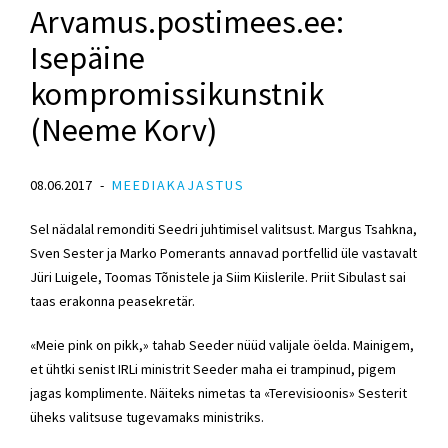
Arvamus.postimees.ee:
Isepäine
kompromissikunstnik
(Neeme Korv)
08.06.2017
MEEDIAKAJASTUS
Sel nädalal remonditi Seedri juhtimisel valitsust. Margus Tsahkna,
Sven Sester ja Marko Pomerants annavad portfellid üle vastavalt
Jüri Luigele, Toomas Tõnistele ja Siim Kiislerile. Priit Sibulast sai
taas erakonna peasekretär.
«Meie pink on pikk,» tahab Seeder nüüd valijale öelda. Mainigem,
et ühtki senist IRLi ministrit Seeder maha ei trampinud, pigem
jagas komplimente. Näiteks nimetas ta «Terevisioonis» Sesterit
üheks valitsuse tugevamaks ministriks.