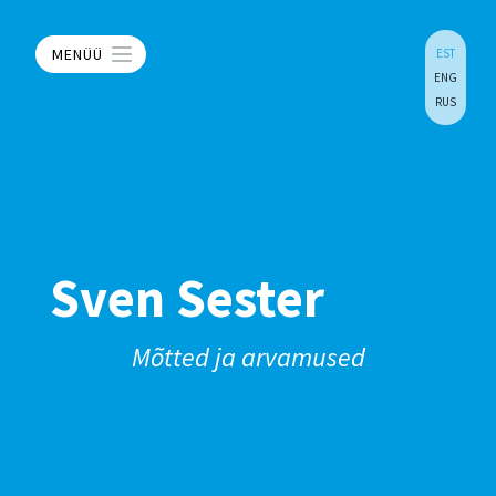
MENÜÜ
EST
ENG
RUS
Sven Sester
Mõtted ja arvamused