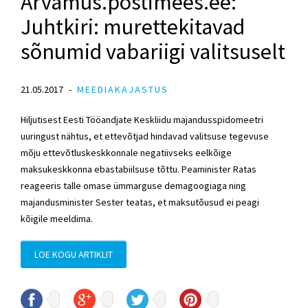
Arvamus.postimees.ee:
Juhtkiri: murettekitavad
sõnumid vabariigi valitsuselt
21.05.2017
MEEDIAKAJASTUS
Hiljutisest Eesti Tööandjate Keskliidu majandusspidomeetri
uuringust nähtus, et ettevõtjad hindavad valitsuse tegevuse
mõju ettevõtluskeskkonnale negatiivseks eelkõige
maksukeskkonna ebastabiilsuse tõttu. Peaminister Ratas
reageeris talle omase ümmarguse demagoogiaga ning
majandusminister Sester teatas, et maksutõusud ei peagi
kõigile meeldima.
LOE KOGU ARTIKLIT