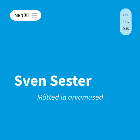
MENÜÜ
EST
ENG
RUS
Sven Sester
Mõtted ja arvamused