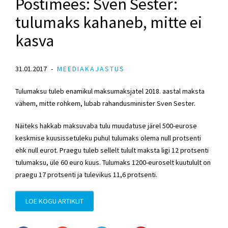
Postimees: Sven Sester:
tulumaks kahaneb, mitte ei
kasva
31.01.2017
MEEDIAKAJASTUS
Tulumaksu tuleb enamikul maksumaksjatel 2018. aastal maksta
vähem, mitte rohkem, lubab rahandusminister Sven Sester.
Näiteks hakkab maksuvaba tulu muudatuse järel 500-eurose
keskmise kuusissetuleku puhul tulumaks olema null protsenti
ehk null eurot. Praegu tuleb sellelt tulult maksta ligi 12 protsenti
tulumaksu, üle 60 euro kuus. Tulumaks 1200-euroselt kuutulult on
praegu 17 protsenti ja tulevikus 11,6 protsenti.
LOE KOGU ARTIKLIT