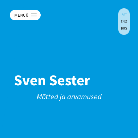
MENÜÜ
EST
ENG
RUS
Sven Sester
Mõtted ja arvamused