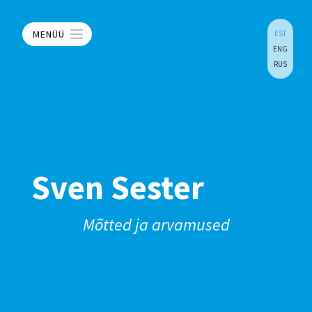
MENÜÜ
EST
ENG
RUS
Sven Sester
Mõtted ja arvamused