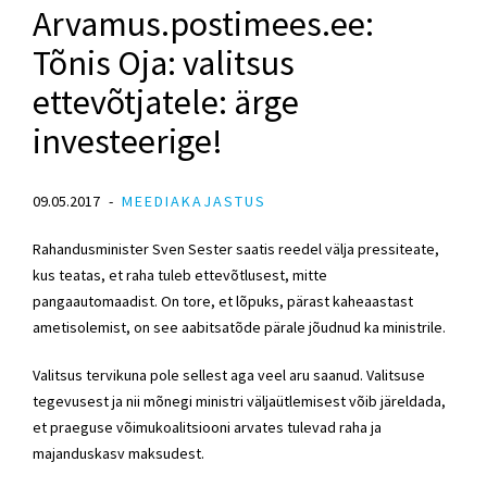
Arvamus.postimees.ee:
Tõnis Oja: valitsus
ettevõtjatele: ärge
investeerige!
09.05.2017
MEEDIAKAJASTUS
Rahandusminister Sven Sester saatis reedel välja pressiteate,
kus teatas, et raha tuleb ettevõtlusest, mitte
pangaautomaadist. On tore, et lõpuks, pärast kaheaastast
ametisolemist, on see aabitsatõde pärale jõudnud ka ministrile.
Valitsus tervikuna pole sellest aga veel aru saanud. Valitsuse
tegevusest ja nii mõnegi ministri väljaütlemisest võib järeldada,
et praeguse võimukoalitsiooni arvates tulevad raha ja
majanduskasv maksudest.