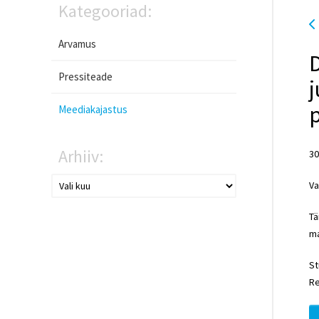
Kategooriad:
Arvamus
D
Pressiteade
Meediakajastus
Arhiiv:
30
Va
Tä
ma
St
Re