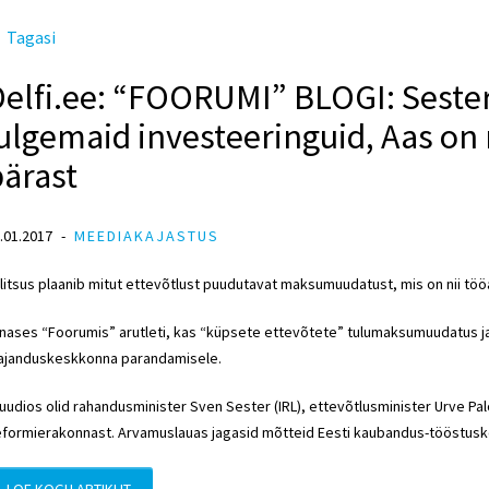
Tagasi
elfi.ee: “FOORUMI” BLOGI: Sester
julgemaid investeeringuid, Aas o
pärast
.01.2017
MEEDIAKAJASTUS
litsus plaanib mitut ettevõtlust puudutavat maksumuudatust, mis on nii tööan
nases “Foorumis” arutleti, kas “küpsete ettevõtete” tulumaksumuudatus ja
janduskeskkonna parandamisele.
uudios olid rahandusminister Sven Sester (IRL), ettevõtlusminister Urve P
formierakonnast. Arvamuslauas jagasid mõtteid Eesti kaubandus-tööstuskoj