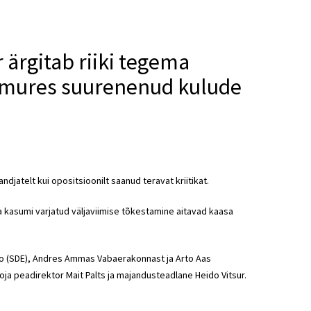
 ärgitab riiki tegema
n mures suurenenud kulude
djatelt kui opositsioonilt saanud teravat kriitikat.
 kasumi varjatud väljaviimise tõkestamine aitavad kaasa
alo (SDE), Andres Ammas Vabaerakonnast ja Arto Aas
a peadirektor Mait Palts ja majandusteadlane Heido Vitsur.