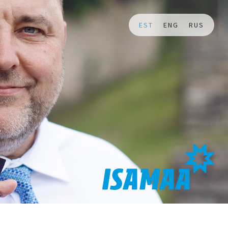
EST
ENG
RUS