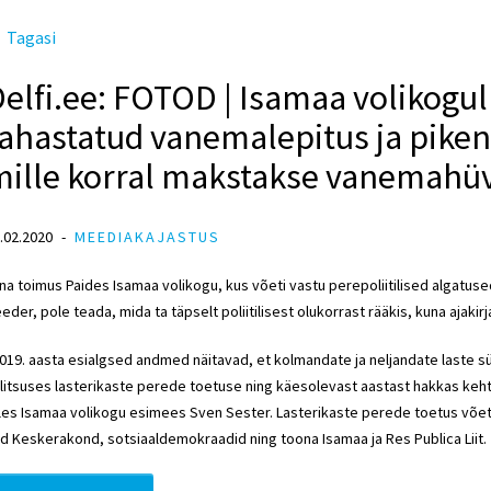
Tagasi
elfi.ee: FOTOD | Isamaa volikogul l
rahastatud vanemalepitus ja pike
ille korral makstakse vanemahüvi
.02.2020
MEEDIAKAJASTUS
na toimus Paides Isamaa volikogu, kus võeti vastu perepoliitilised algatused
eder, pole teada, mida ta täpselt poliitilisest olukorrast rääkis, kuna ajakirj
019. aasta esialgsed andmed näitavad, et kolmandate ja neljandate laste 
litsuses lasterikaste perede toetuse ning käesolevast aastast hakkas keh
les Isamaa volikogu esimees Sven Sester. Lasterikaste perede toetus võeti 
id Keskerakond, sotsiaaldemokraadid ning toona Isamaa ja Res Publica Liit.