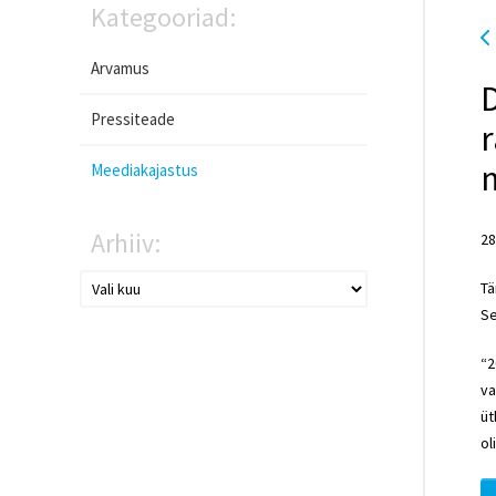
Kategooriad:
Arvamus
D
Pressiteade
m
Meediakajastus
Arhiiv:
28
Tä
Se
“2
va
üt
ol