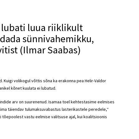
ubati luua riiklikult
ndada sünnivahemikku,
tist (Ilmar Saabas)
. Kuigi volikogul võttis sõna ka erakonna pea Helir-Valdor
anikel kõnet kuulata ei lubatud.
sündide arv on suurenenud. Isamaa toel kehtestasime eelmises
tima täiendav tulumaksuvabastus lasterikastele peredele,“
tõepoolest vastu eelmise valitsuse ajal, kui koalitsioonis