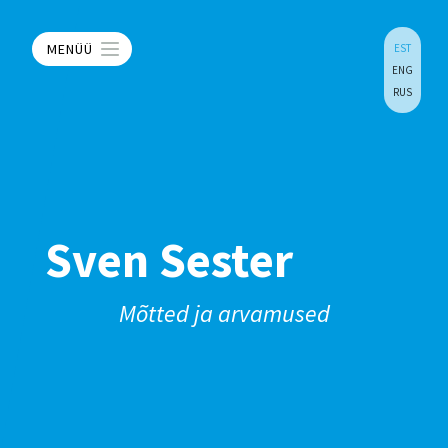
MENÜÜ
EST
ENG
RUS
Sven Sester
Mõtted ja arvamused