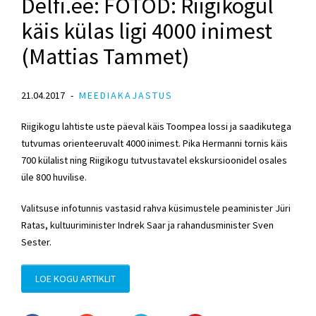
Delfi.ee: FOTOD: Riigikogul
käis külas ligi 4000 inimest
(Mattias Tammet)
21.04.2017
MEEDIAKAJASTUS
Riigikogu lahtiste uste päeval käis Toompea lossi ja saadikutega
tutvumas orienteeruvalt 4000 inimest. Pika Hermanni tornis käis
700 külalist ning Riigikogu tutvustavatel ekskursioonidel osales
üle 800 huvilise.
Valitsuse infotunnis vastasid rahva küsimustele peaminister Jüri
Ratas, kultuuriminister Indrek Saar ja rahandusminister Sven
Sester.
LOE KOGU ARTIKLIT