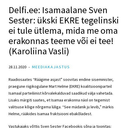
Delfi.ee: Isamaalane Sven
Sester: ükski EKRE tegelinski
ei tule ütlema, mida me oma
erakonnas teeme või ei tee!
(Karoliina Vasli)
28.11.2020
MEEDIAKAJASTUS
Raadiosaates “Räägime asjast” soovitas endine
siseminister
,
praegune riigikogulane Mart Helme (
EKRE
) koalitsiooniparteil
Isamaal parteiliinist kõrvalekalduvad saadikud välja vahetada.
Lisaks märgiti saates, et Isamaa erakonna näol on tegemist
valitsuse kõige nõrgema lüliga. “See mädanik ju levib,” märkis
Helme, rääkides
Isamaa fraktsiooni
ebakõladest.
Vastukajaks võttis
Sven Sester
Facebookis sõna ja toonitas: