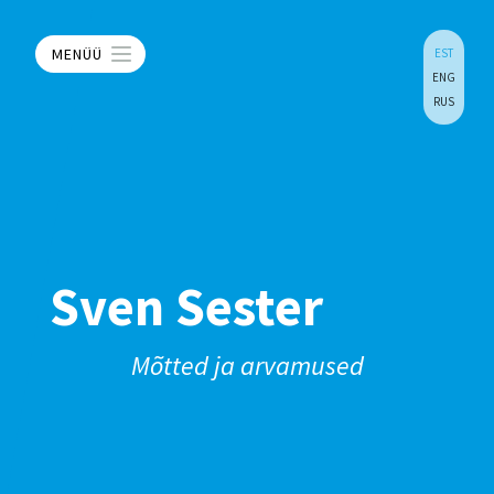
MENÜÜ
EST
ENG
RUS
Sven Sester
Mõtted ja arvamused