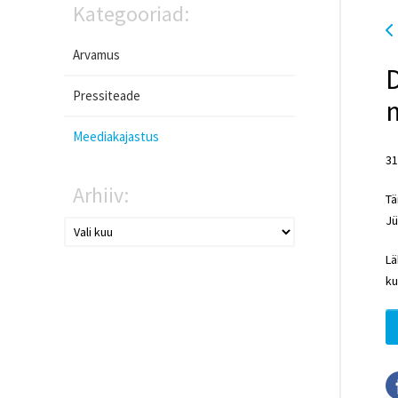
Kategooriad:
Arvamus
D
Pressiteade
m
Meediakajastus
31
Arhiiv:
Tä
Jü
Lä
ku