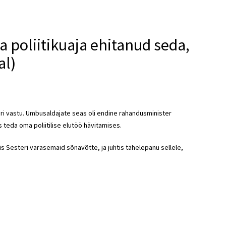
a poliitikuaja ehitanud seda,
al)
ri vastu. Umbusaldajate seas oli endine rahandusminister
s teda oma poliitilise elutöö hävitamises.
is Sesteri varasemaid sõnavõtte, ja juhtis tähelepanu sellele,