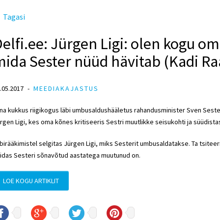
Tagasi
elfi.ee: Jürgen Ligi: olen kogu om
ida Sester nüüd hävitab (Kadi Ra
.05.2017
MEEDIAKAJASTUS
na kukkus riigikogus läbi umbusaldushääletus rahandusminister Sven Seste
rgen Ligi, kes oma kõnes kritiseeris Sestri muutlikke seisukohti ja süüdista
birääkimistel selgitas Jürgen Ligi, miks Sesterit umbusaldatakse. Ta tsiteer
idas Sesteri sõnavõtud aastatega muutunud on.
LOE KOGU ARTIKLIT