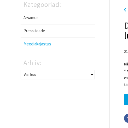
Kategooriad:
Arvamus
Pressiteade
Meediakajastus
21
Arhiiv:
Ri
“R
es
tä