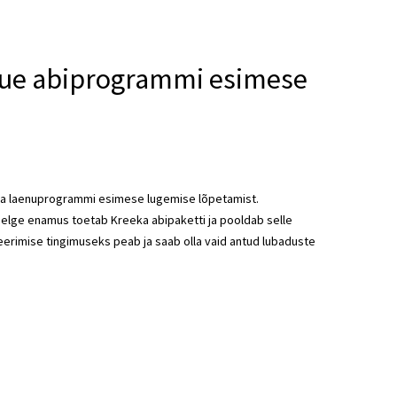
 uue abiprogrammi esimese
eka laenuprogrammi esimese lugemise lõpetamist.
selge enamus toetab Kreeka abipaketti ja pooldab selle
erimise tingimuseks peab ja saab olla vaid antud lubaduste