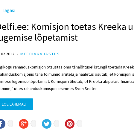
Tagasi
Delfi.ee: Komisjon toetas Kreeka
lugemise lõpetamist
.02.2012
MEEDIAKAJASTUS
igikogu rahanduskomisjon otsustas oma tänaõhtusel istungil toetada Kre
ahanduskomisjonis täna toimunud arutelu ja hääletus osutab, et komisjoni 
imese lugemise lõpetamist. Komisjon rõhutab, et Kreeka abipaketi finantse
itmine,“ ütles rahanduskomisjoni esimees Sven Sester.
LOE LÄHEMALT