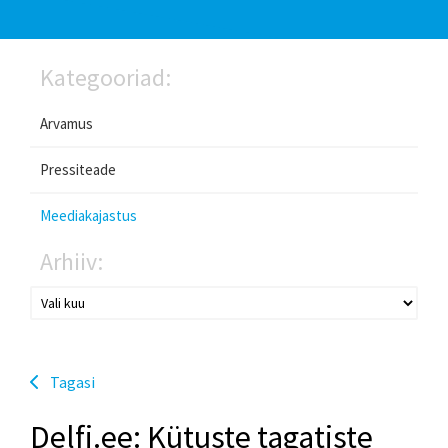
Kategooriad:
Arvamus
Pressiteade
Meediakajastus
Arhiiv:
Tagasi
Delfi.ee: Kütuste tagatiste