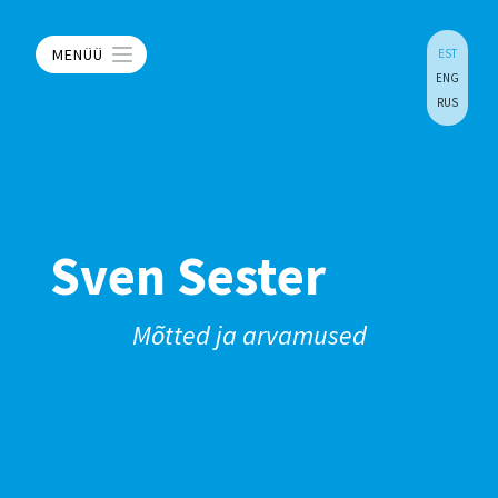
MENÜÜ
EST
ENG
RUS
Sven Sester
Mõtted ja arvamused