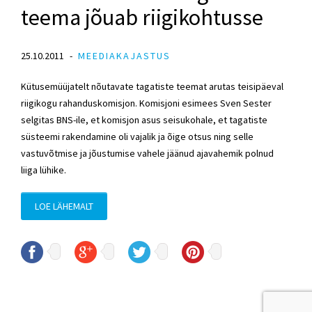
teema jõuab riigikohtusse
25.10.2011
MEEDIAKAJASTUS
Kütusemüüjatelt nõutavate tagatiste teemat arutas teisipäeval
riigikogu rahanduskomisjon. Komisjoni esimees Sven Sester
selgitas BNS-ile, et komisjon asus seisukohale, et tagatiste
süsteemi rakendamine oli vajalik ja õige otsus ning selle
vastuvõtmise ja jõustumise vahele jäänud ajavahemik polnud
liiga lühike.
LOE LÄHEMALT