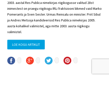
2003. aastal Res Publica nimekirjas riigikogusse valitud 28st
inimestest on praegu riigikogu IRLi fraktsiooni liikmed vaid Marko
Pomerants ja Sven Sester. Urmas Reinsalu on minister. Priit Sibul
ja Andres Metsoja kandideerisid Res Publica nimekirjas 2005.
aasta kohalikel valimistel, aga mitte 2003. aasta riigikogu
valimistel.
LOE KOGU ARTIKLIT
© Sven Sester
sven.sester@riigikogu.ee