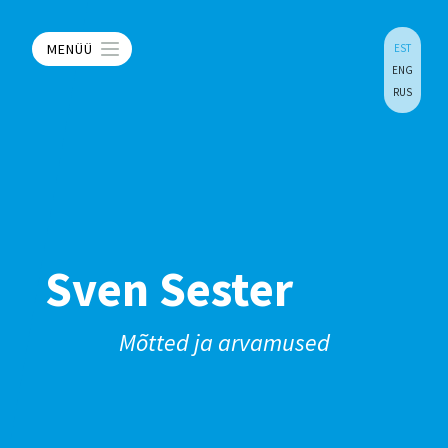
MENÜÜ
EST
ENG
RUS
Sven Sester
Mõtted ja arvamused