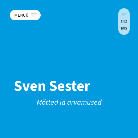
MENÜÜ
EST
ENG
RUS
Sven Sester
Mõtted ja arvamused