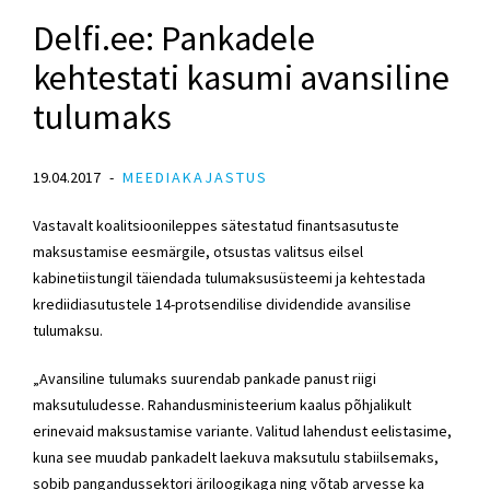
Delfi.ee: Pankadele
kehtestati kasumi avansiline
tulumaks
19.04.2017
MEEDIAKAJASTUS
Vastavalt koalitsioonileppes sätestatud finantsasutuste
maksustamise eesmärgile, otsustas valitsus eilsel
kabinetiistungil täiendada tulumaksusüsteemi ja kehtestada
krediidiasutustele 14-protsendilise dividendide avansilise
tulumaksu.
„Avansiline tulumaks suurendab pankade panust riigi
maksutuludesse. Rahandusministeerium kaalus põhjalikult
erinevaid maksustamise variante. Valitud lahendust eelistasime,
kuna see muudab pankadelt laekuva maksutulu stabiilsemaks,
sobib pangandussektori äriloogikaga ning võtab arvesse ka