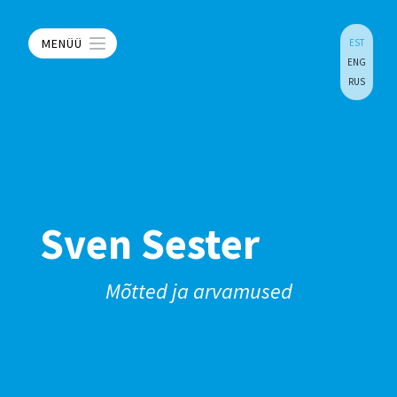
MENÜÜ
EST
ENG
RUS
Sven Sester
Mõtted ja arvamused