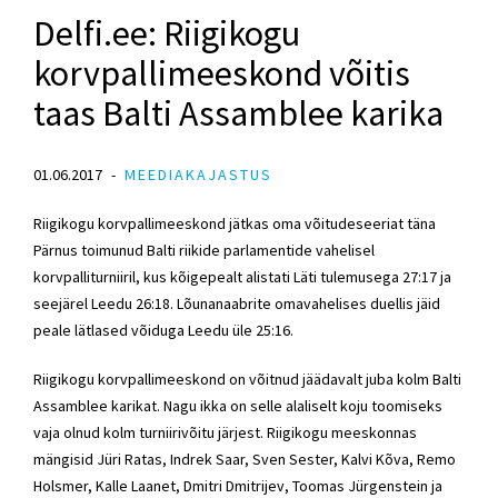
Delfi.ee: Riigikogu
korvpallimeeskond võitis
taas Balti Assamblee karika
01.06.2017
MEEDIAKAJASTUS
Riigikogu korvpallimeeskond jätkas oma võitudeseeriat täna
Pärnus toimunud Balti riikide parlamentide vahelisel
korvpalliturniiril, kus kõigepealt alistati Läti tulemusega 27:17 ja
seejärel Leedu 26:18. Lõunanaabrite omavahelises duellis jäid
peale lätlased võiduga Leedu üle 25:16.
Riigikogu korvpallimeeskond on võitnud jäädavalt juba kolm Balti
Assamblee karikat. Nagu ikka on selle alaliselt koju toomiseks
vaja olnud kolm turniirivõitu järjest. Riigikogu meeskonnas
mängisid Jüri Ratas, Indrek Saar, Sven Sester, Kalvi Kõva, Remo
Holsmer, Kalle Laanet, Dmitri Dmitrijev, Toomas Jürgenstein ja