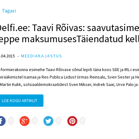
Tagasi
elfi.ee: Taavi Rõivas: saavutasim
leppe maksumusesTäiendatud kell
.04.2015
MEEDIAKAJASTUS
formierakonna esimehe Taavi Rõivase sõnul lepiti täna koos SDE ja IRL-i es
birääkimistel Isamaa ja Res Publica Liidust Urmas Reinsalu, Sven Sester ja 
 Martin Kukk, sotsiaaldemokraatidest Sven Mikser, Indrek Saar, Urve Palo ja 
LOE KOGU ARTIKLIT