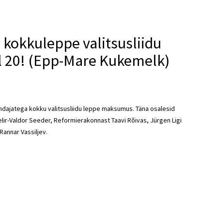
e kokkuleppe valitsusliidu
 20! (Epp-Mare Kukemelk)
indajatega kokku valitsusliidu leppe maksumus. Täna osalesid
Helir-Valdor Seeder, Reformierakonnast Taavi Rõivas, Jürgen Ligi
Rannar Vassiljev.