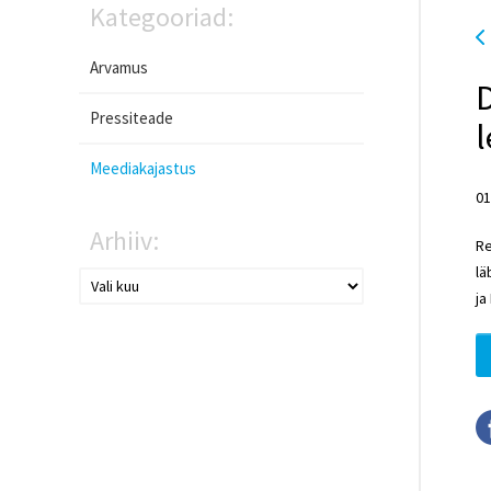
Kategooriad:
Arvamus
D
Pressiteade
Meediakajastus
01
Arhiiv:
Re
lä
ja