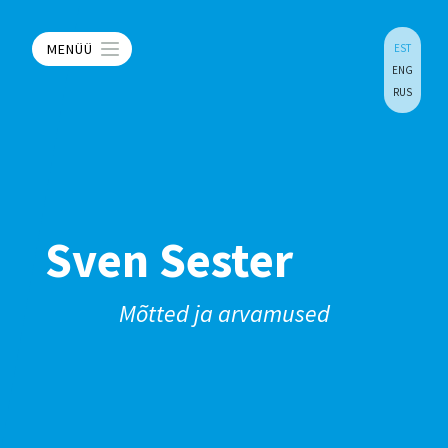
MENÜÜ
EST
ENG
RUS
Sven Sester
Mõtted ja arvamused