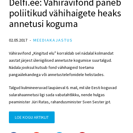
Delfi.ee: Vähiravifond paneb
poliitikud vähihaigete heaks
annetusi koguma
02.05.2017
MEEDIAKAJASTUS
Vähiravifond „Kingitud elu” korraldab sel nädalal kolmandat
aastat järjest üleriigilised annetuste kogumise suurtalgud.
Nädala jooksul kutsub fond vähihaigeid toetama
pangaülekandega või annetustelefonidele helistades.
Talgud kulmineeruvad laupäeval 6. mail, mil üle Eesti koguvad
sularahaannetusi ligi sada vabatahtlikku, nende hulgas
peaminister Jüri Ratas, rahandusminister Sven Sester jpt.
LOE KOGU ARTIKLIT