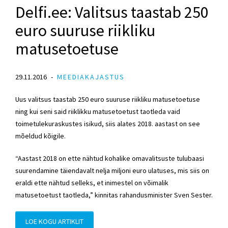
Delfi.ee: Valitsus taastab 250
euro suuruse riikliku
matusetoetuse
29.11.2016
MEEDIAKAJASTUS
Uus valitsus taastab 250 euro suuruse riikliku matusetoetuse
ning kui seni said riiklikku matusetoetust taotleda vaid
toimetulekuraskustes isikud, siis alates 2018. aastast on see
mõeldud kõigile.
“Aastast 2018 on ette nähtud kohalike omavalitsuste tulubaasi
suurendamine täiendavalt nelja miljoni euro ulatuses, mis siis on
eraldi ette nähtud selleks, et inimestel on võimalik
matusetoetust taotleda,” kinnitas rahandusminister Sven Sester.
LOE KOGU ARTIKLIT