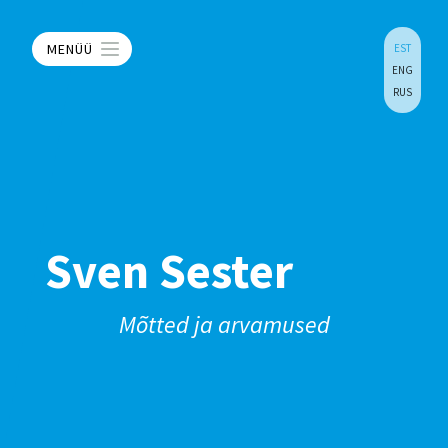
MENÜÜ
EST
ENG
RUS
Sven Sester
Mõtted ja arvamused