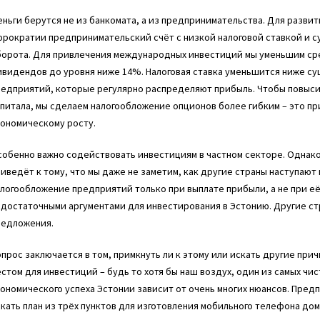
ньги берутся не из банкомата, а из предпринимательства. Для разви
рократии предпринимательский счёт с низкой налоговой ставкой и с
орота. Для привлечения международных инвестиций мы уменьшим сред
видендов до уровня ниже 14%. Налоговая ставка уменьшится ниже су
редприятий, которые регулярно распределяют прибыль. Чтобы повыс
питала, мы сделаем налогообложение опционов более гибким – это п
кономическому росту.
обенно важно содействовать инвестициям в частном секторе. Однако 
иведёт к тому, что мы даже не заметим, как другие страны наступают 
логообложение предприятий только при выплате прибыли, а не при её
едостаточными аргументами для инвестирования в Эстонию. Другие с
редложения.
прос заключается в том, примкнуть ли к этому или искать другие при
стом для инвестиций – будь то хотя бы наш воздух, один из самых чис
ономического успеха Эстонии зависит от очень многих нюансов. Пред
кать план из трёх пунктов для изготовления мобильного телефона дом