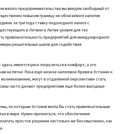
тия малого предпринимательства мы введём свободный от
ущественно повысим границу не облагаемого налогом
нюю за три года ставку подоходного налога с
ществующего в Латвии и Литве уровня для тех
ить привлекательность предприятий для международного
римеры решительных шагов для содействия
здесь имеется риск погрузиться в комфорт, а это
нам на пятки. Пока ещё низкое налоговое бремя в Эстонии и
 возникновении, могут в отдалённой перспективе стать
траны часто делают предприятиям ещё более выгодные
чины, по которым Эстония могла бы стать привлекательным
тых в мире. Нужно признаться, что обеспечение
полагать простое решение настолько же бессмысленно, как
а.