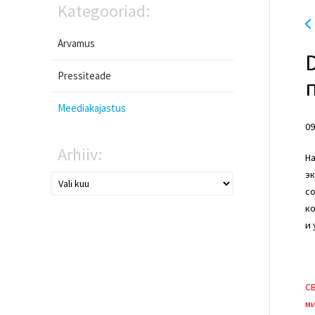
Kategooriad:
Arvamus
Pressiteade
Meediakajastus
09
Arhiiv:
Н
эк
со
к
и 
С
м