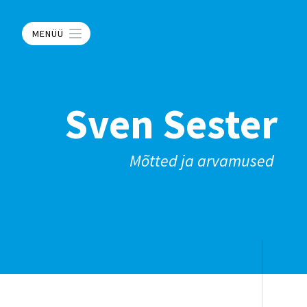
MENÜÜ
Sven Sester
Mõtted ja arvamused