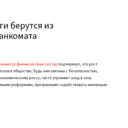
ги берутся из
банкомата
и
министр финансов Свен Сестер
подчеркнул, что рост
ков в обществе, будь они связаны с безопасностью,
ономическому росту, часто угрожают уход в зону
димыми реформами, призванными содействовать инновации