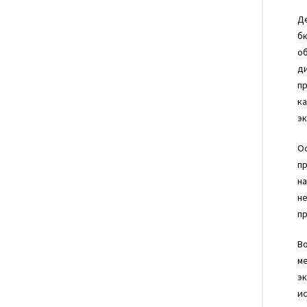
Де
бю
об
ди
п
ка
э
Ос
пр
на
н
п
Во
ме
эк
ис