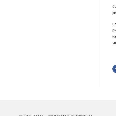
Со
ум
П
ри
ка
св