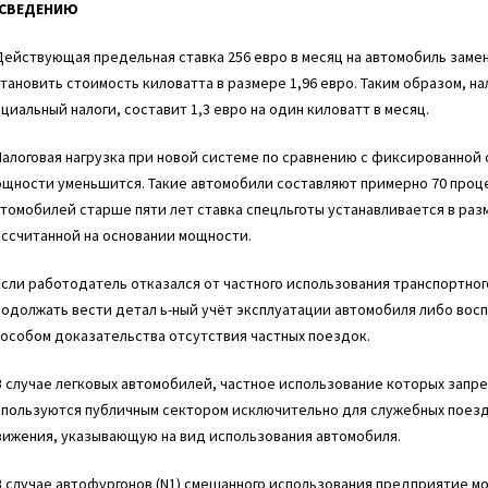
 СВЕДЕНИЮ
Действующая предельная ставка 256 евро в месяц на автомобиль зам
тановить стоимость киловатта в размере 1,96 евро. Таким образом, на
циальный налоги, составит 1,3 евро на один киловатт в месяц.
Налоговая нагрузка при новой системе по сравнению с фиксированной
ощности уменьшится. Такие автомобили составляют примерно 70 проц
томобилей старше пяти лет ставка спецльготы устанавливается в раз
ссчитанной на основании мощности.
Если работодатель отказался от частного использования транспортног
одолжать вести детал ь-ный учёт эксплуатации автомобиля либо вос
особом доказательства отсутствия частных поездок.
В случае легковых автомобилей, частное использование которых зап
пользуются публичным сектором исключительно для служебных поездо
вижения, указывающую на вид использования автомобиля.
В случае автофургонов (N1) смешанного использования предприятие 