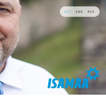
EST
ENG
RUS