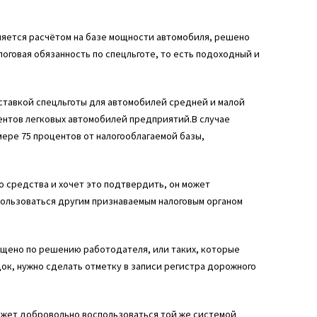
еняется расчётом на базе мощности автомобиля, решено
логовая обязанность по спецльготе, то есть подоходный и
 ставкой спецльготы для автомобилей средней и малой
ентов легковых автомобилей предприятий.В случае
мере 75 процентов от налогооблагаемой базы,
о средства и хочет это подтвердить, он может
пользоваться другим признаваемым налоговым органом
рещено по решению работодателя, или таких, которые
к, нужно сделать отметку в записи регистра дорожного
может добровольно воспользоваться той же системой