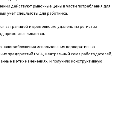
ошении действуют рыночные цены в части потребления для
вый учёт спецльготы для работника.
ся за границей и временно же удалены из регистра
од приостанавливается.
ю налогообложения использования корпоративных
дних предприятий EVEA, Центральный союз работодателей,
анные в этих изменениях, и получило конструктивную