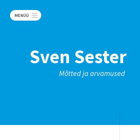
MENÜÜ
Sven Sester
Mõtted ja arvamused