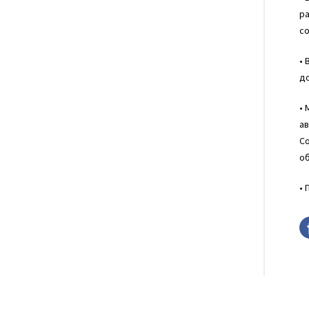
ра
со
• 
д
•
а
Со
об
• 