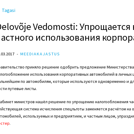
Tagasi
Delovõje Vedomosti: Упрощаетс
частного использования корпо
.03.2017
MEEDIAKAJASTUS
равительство приняло решение одобрить предложение Министерства 
логообложение использования корпоративных автомобилей в личных ц
льнейшем по автомобилям, которые используются одновременно и для
сти путевые листы.
Кабинет министров нашёл решение по упрощению налогообложения ча
йствующая система исчисления спецльготы заменяется расчётом на о
томобилей, используемых и предприятием, и частным лицом, упраздня
естер
.