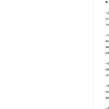
К
• 
ус
со
• 
м
ав
ра
• 
пр
сп
• 
ис
д
• 