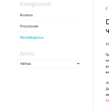
Kategooriad:
Arvamus
Pressiteade
Meediakajastus
21
Arhiiv:
П
на
да
ве
«
Де
ав
С