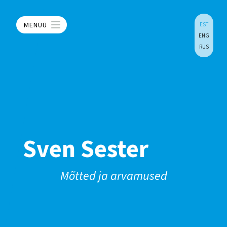
MENÜÜ
EST
ENG
RUS
Sven Sester
Mõtted ja arvamused