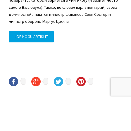
Померантс, который вернётся в Рийгикогу (и займёт место
самого Валлбаума). Также, по словам парламентарий, своих
должностей лишатся министр финансов Свен Сестер и
министр обороны Маргус Цахкна.
LOE KOGU ARTIKLIT