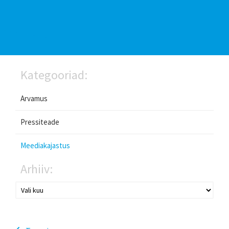
Kategooriad:
Arvamus
Pressiteade
Meediakajastus
Arhiiv: