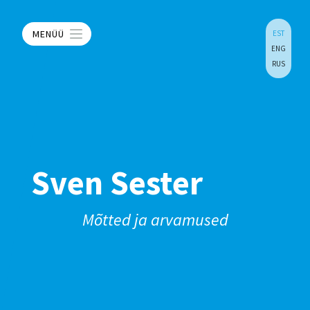
MENÜÜ
EST
ENG
RUS
Sven Sester
Mõtted ja arvamused