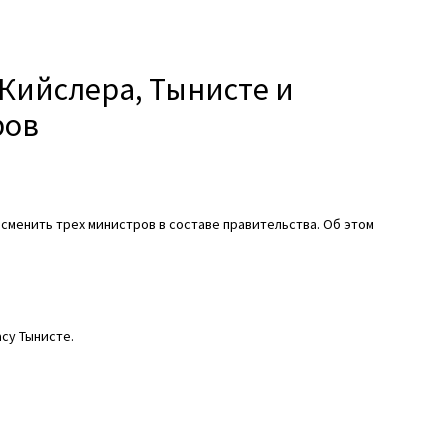
 Кийслера, Тынисте и
ров
 сменить трех министров в составе правительства. Об этом
су Тынисте.