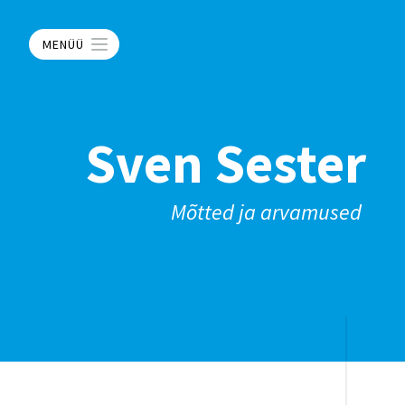
MENÜÜ
Sven Sester
Mõtted ja arvamused