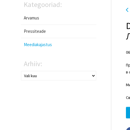
Kategooriad:
Arvamus
Pressiteade
Meediakajastus
06
Arhiiv:
Пр
в 
М
Св