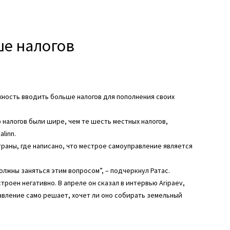
ше налогов
ность вводить больше налогов для пополнения своих
налогов были шире, чем те шесть местных налогов,
linn.
траны, где написано, что местрое самоуправление является
лжны заняться этим вопросом”, – подчеркнул Ратас.
роен негативно. В апреле он сказал в интервью Aripaev,
равление само решает, хочет ли оно собирать земельный