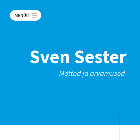
MENÜÜ
Sven Sester
Mõtted ja arvamused