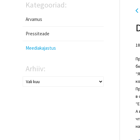
Kategooriad:
Arvamus
Pressiteade
18
Meediakajastus
Пр
б
Arhiiv:
“Я
ко
Пр
в
“Е
А
чт
на