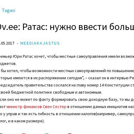
Tagasi
Dv.ee: Ратас: нужно ввести боль
.05.2017
MEEDIAKAJASTUS
емьер Юри Ратас хочет, чтобы местные самоуправления имели возмож
юджетов.
 бы хотел, чтобы возможности местных самоуправлений по повышению 
торые имеются в их распоряжении сегодня”, – сказал он в интервью Pea
едседатель правительства сослался на главу номер 14 Конституции с
 своей бюджетной политике свободным и автономным.
сли оно не может по факту формировать свою доходную базу, то мы до
 вот
министр финансов Свен Сестер
в отношении данных инициатив наст
о у управ и так есть гибкость в отношении налогов(например, самоуп
лог, и в каком размере).