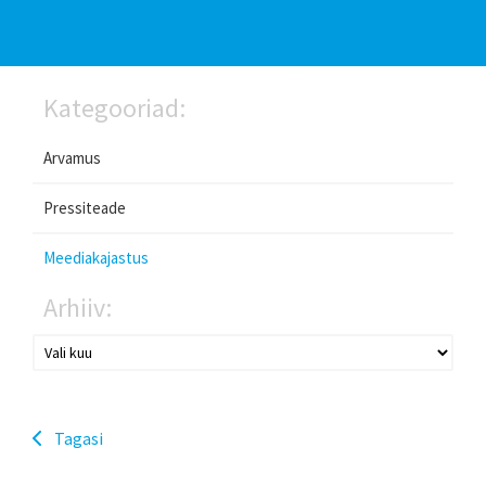
Kategooriad:
Arvamus
Pressiteade
Meediakajastus
Arhiiv:
Tagasi