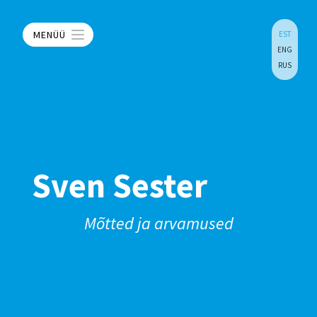
MENÜÜ
EST
ENG
RUS
Sven Sester
Mõtted ja arvamused