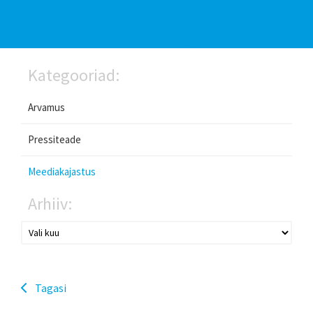
Kategooriad:
Arvamus
Pressiteade
Meediakajastus
Arhiiv:
Tagasi