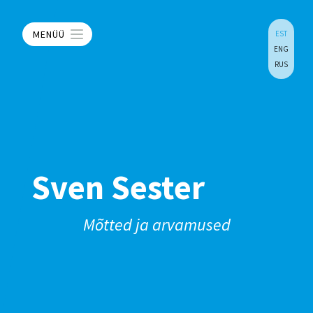
MENÜÜ
EST
ENG
RUS
Sven Sester
Mõtted ja arvamused