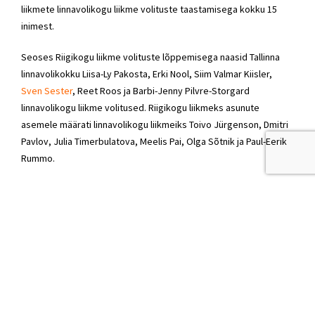
liikmete linnavolikogu liikme volituste taastamisega kokku 15
inimest.
Seoses Riigikogu liikme volituste lõppemisega naasid Tallinna
linnavolikokku Liisa-Ly Pakosta, Erki Nool, Siim Valmar Kiisler,
Sven Sester
, Reet Roos ja Barbi-Jenny Pilvre-Storgard
linnavolikogu liikme volitused. Riigikogu liikmeks asunute
asemele määrati linnavolikogu liikmeiks Toivo Jürgenson, Dmitri
Pavlov, Julia Timerbulatova, Meelis Pai, Olga Sõtnik ja Paul-Eerik
Rummo.