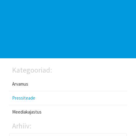
Kategooriad:
Arvamus
Pressiteade
Meediakajastus
Arhiiv: