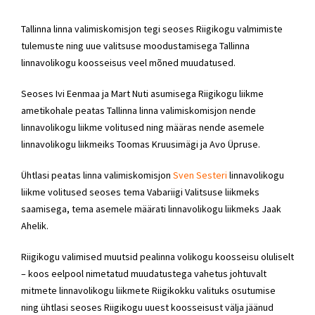
Tallinna linna valimiskomisjon tegi seoses Riigikogu valmimiste
tulemuste ning uue valitsuse moodustamisega Tallinna
linnavolikogu koosseisus veel mõned muudatused.
Seoses Ivi Eenmaa ja Mart Nuti asumisega Riigikogu liikme
ametikohale peatas Tallinna linna valimiskomisjon nende
linnavolikogu liikme volitused ning määras nende asemele
linnavolikogu liikmeiks Toomas Kruusimägi ja Avo Üpruse.
Ühtlasi peatas linna valimiskomisjon
Sven Sesteri
linnavolikogu
liikme volitused seoses tema Vabariigi Valitsuse liikmeks
saamisega, tema asemele määrati linnavolikogu liikmeks Jaak
Ahelik.
Riigikogu valimised muutsid pealinna volikogu koosseisu oluliselt
– koos eelpool nimetatud muudatustega vahetus johtuvalt
mitmete linnavolikogu liikmete Riigikokku valituks osutumise
ning ühtlasi seoses Riigikogu uuest koosseisust välja jäänud