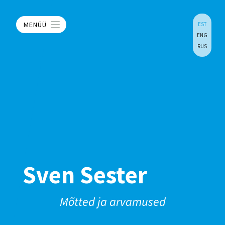
MENÜÜ
EST
ENG
RUS
Sven Sester
Mõtted ja arvamused