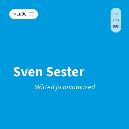
MENÜÜ
EST
ENG
RUS
Sven Sester
Mõtted ja arvamused