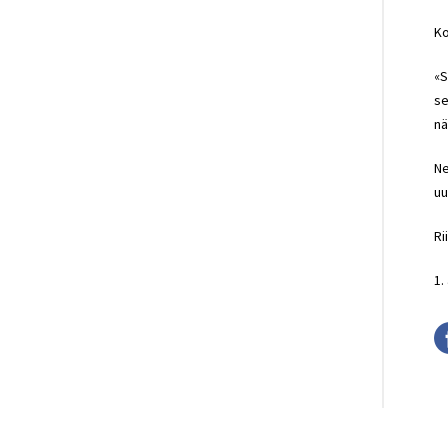
Ko
«S
se
nä
Ne
uu
Ri
1.