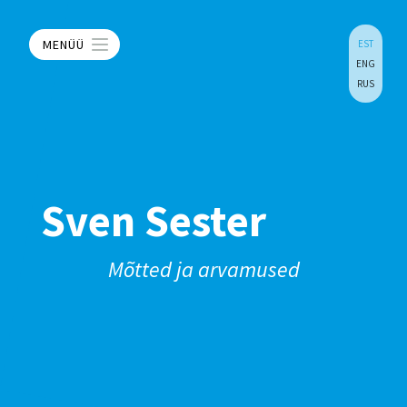
MENÜÜ
EST
ENG
RUS
Sven Sester
Mõtted ja arvamused