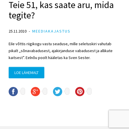
Teie 51, kas saate aru, mida
tegite?
25.11.2010
MEEDIAKAJASTUS
Eile võttis riigikogu vastu seaduse, mille seletuskiri vahutab
pikalt „sõnavabadusest, ajakirjanduse vabadusest ja allikate
kaitsest”. Eelnõu poolt hääletas ka Sven Sester.
LOE LÄHEMALT