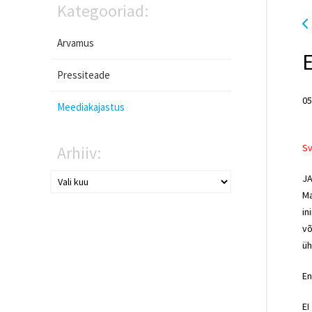
Kategooriad:
Arvamus
E
Pressiteade
05
Meediakajastus
Sv
Arhiiv:
J
Ma
in
võ
üh
En
EI