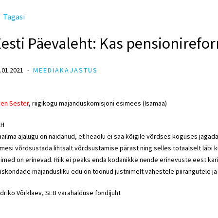
Tagasi
esti Päevaleht: Kas pensionirefo
.01.2021
MEEDIAKAJASTUS
en Sester
, riigikogu majanduskomisjoni esimees (Isamaa)
AH
ailma ajalugu on näidanud, et heaolu ei saa kõigile võrdses koguses jagada
imesi võrdsustada lihtsalt võrdsustamise pärast ning selles totaalselt läbi
imed on erinevad. Riik ei peaks enda kodanikke nende erinevuste eest kari
iskondade majandusliku edu on toonud justnimelt vähestele piirangutele ja
driko Võrklaev, SEB varahalduse fondijuht