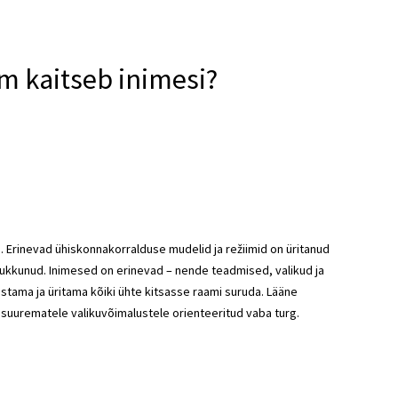
rm kaitseb inimesi?
. Erinevad ühiskonnakorralduse mudelid ja režiimid on üritanud
 kukkunud. Inimesed on erinevad – nende teadmised, valikud ja
stama ja üritama kõiki ühte kitsasse raami suruda. Lääne
 suurematele valikuvõimalustele orienteeritud vaba turg.