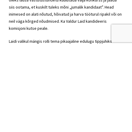
oleks lausa vastutustundetu kuulutada välja konkurss ja jääda
siis ootama, et kuskilt tuleks mõni „jumalik kandidaat”. Head
inimesed on alati nõutud, hõivatud ja harva tööturul ripakil või on
neil väga kõrged nõudmised. Ka Valdur Laid kandideeris
komisjoni kutse peale.
Laidi valikul mängis rolli tema pikaajaline edulugu tippjuhiks
olemises. Ta on veenev, visioonikas ja sobib maksuameti
praeguse organisatsioonikultuuriga. See, et juht tuleks
erasektorist, ei ole kindlasti määrav, ka avalikus sektoris on
väga häid juhte. Põhiline on see, et igasugune verevahetus tuleb
kasuks igas eluvaldkonnas, mitte ainult juhitasandil. Erasektorist
tulnud juht peab lihtsalt olema valmis mõistma ja aktsepteerima
avaliku sektori tegevuskeskkonda ja reegleid.
Selle põhjal, kas keegi on kellegi tuttav või kursusevend, ei saa
kindlasti kandidaadi üle otsustada ega selle pärast muretseda.
Laidiga intervjuusid tehes ei tulnud see kordagi jutuks. Muret
tasub tunda siis, kui juhiks saab inimene, kes pole piisavalt