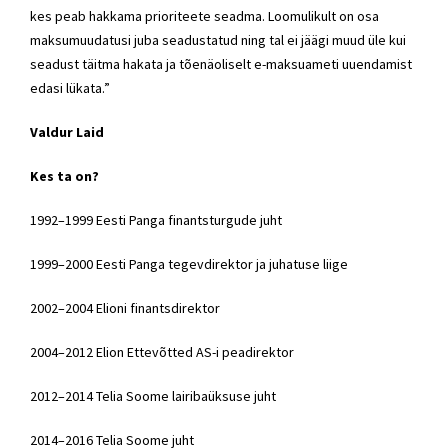
kes peab hakkama prioriteete seadma. Loomulikult on osa
maksumuudatusi juba seadustatud ning tal ei jäägi muud üle kui
seadust täitma hakata ja tõenäoliselt e-maksuameti uuendamist
edasi lükata.”
Valdur Laid
Kes ta on?
1992–1999 Eesti Panga finantsturgude juht
1999–2000 Eesti Panga tegevdirektor ja juhatuse liige
2002–2004 Elioni finantsdirektor
2004–2012 Elion Ettevõtted AS-i peadirektor
2012–2014 Telia Soome lairibaüksuse juht
2014–2016 Telia Soome juht