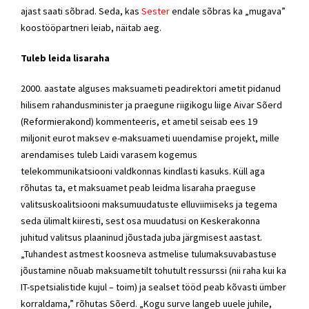
ajast saati sõbrad. Seda, kas
Sester
endale sõbras ka „mugava”
koostööpartneri leiab, näitab aeg.
Tuleb leida lisaraha
2000. aastate alguses maksuameti peadirektori ametit pidanud
hilisem rahandusminister ja praegune riigikogu liige Aivar Sõerd
(Reformierakond) kommenteeris, et ametil seisab ees 19
miljonit eurot maksev e-maksuameti uuendamise projekt, mille
arendamises tuleb Laidi varasem kogemus
telekommunikatsiooni valdkonnas kindlasti kasuks. Küll aga
rõhutas ta, et maksuamet peab leidma lisaraha praeguse
valitsuskoalitsiooni maksumuudatuste elluviimiseks ja tegema
seda ülimalt kiiresti, sest osa muudatusi on Keskerakonna
juhitud valitsus plaaninud jõustada juba järgmisest aastast.
„Tuhandest astmest koosneva astmelise tulumaksuvabastuse
jõustamine nõuab maksuametilt tohutult ressurssi (nii raha kui ka
IT-spetsialistide kujul – toim) ja sealset tööd peab kõvasti ümber
korraldama,” rõhutas Sõerd. „Kogu surve langeb uuele juhile,