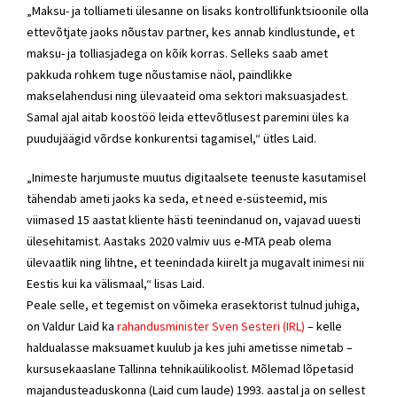
„Maksu- ja tolliameti ülesanne on lisaks kontrollifunktsioonile olla
ettevõtjate jaoks nõustav partner, kes annab kindlustunde, et
maksu- ja tolliasjadega on kõik korras. Selleks saab amet
pakkuda rohkem tuge nõustamise näol, paindlikke
makselahendusi ning ülevaateid oma sektori maksuasjadest.
Samal ajal aitab koostöö leida ettevõtlusest paremini üles ka
puudujäägid võrdse konkurentsi tagamisel,“ ütles Laid.
„Inimeste harjumuste muutus digitaalsete teenuste kasutamisel
tähendab ameti jaoks ka seda, et need e-süsteemid, mis
viimased 15 aastat kliente hästi teenindanud on, vajavad uuesti
ülesehitamist. Aastaks 2020 valmiv uus e-MTA peab olema
ülevaatlik ning lihtne, et teenindada kiirelt ja mugavalt inimesi nii
Eestis kui ka välismaal,“ lisas Laid.
Peale selle, et tegemist on võimeka erasektorist tulnud juhiga,
on Valdur Laid ka
rahandusminister Sven Sesteri (IRL)
– kelle
haldualasse maksuamet kuulub ja kes juhi ametisse nimetab –
kursusekaaslane Tallinna tehnikaülikoolist. Mõlemad lõpetasid
majandusteaduskonna (Laid cum laude) 1993. aastal ja on sellest