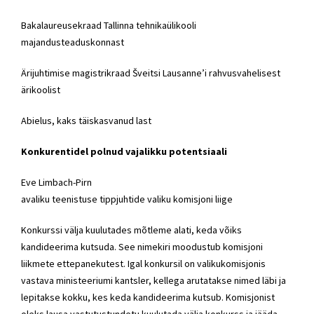
Bakalaureusekraad Tallinna tehnikaülikooli
majandusteaduskonnast
Ärijuhtimise magistrikraad Šveitsi Lausanne’i rahvusvahelisest
ärikoolist
Abielus, kaks täiskasvanud last
Konkurentidel polnud vajalikku
potentsiaali
Eve Limbach-Pirn
avaliku teenistuse tippjuhtide valiku komisjoni liige
Konkurssi välja kuulutades mõtleme alati, keda võiks
kandideerima kutsuda. See nimekiri moodustub komisjoni
liikmete ettepanekutest. Igal konkursil on valikukomisjonis
vastava ministeeriumi kantsler, kellega arutatakse nimed läbi ja
lepitakse kokku, kes keda kandideerima kutsub. Komisjonist