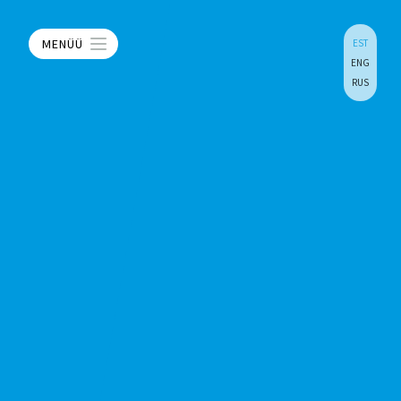
MENÜÜ
EST
ENG
RUS