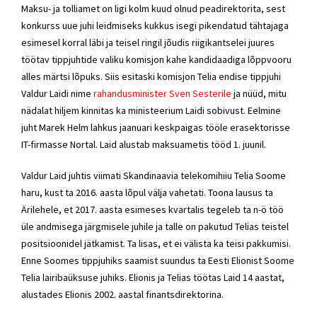
Maksu- ja tolliamet on ligi kolm kuud olnud peadirektorita, sest
konkurss uue juhi leidmiseks kukkus isegi pikendatud tähtajaga
esimesel korral läbi ja teisel ringil jõudis riigikantselei juures
töötav tippjuhtide valiku komisjon kahe kandidaadiga lõppvooru
alles märtsi lõpuks. Siis esitaski komisjon Telia endise tippjuhi
Valdur Laidi nime
rahandusminister Sven Sesterile
ja nüüd, mitu
nädalat hiljem kinnitas ka ministeerium Laidi sobivust. Eelmine
juht Marek Helm lahkus jaanuari keskpaigas tööle erasektorisse
IT-firmasse Nortal. Laid alustab maksuametis tööd 1. juunil.
Valdur Laid juhtis viimati Skandinaavia telekomihiiu Telia Soome
haru, kust ta 2016. aasta lõpul välja vahetati. Toona lausus ta
Ärilehele, et 2017. aasta esimeses kvartalis tegeleb ta n-ö töö
üle andmisega järgmisele juhile ja talle on pakutud Telias teistel
positsioonidel jätkamist. Ta lisas, et ei välista ka teisi pakkumisi.
Enne Soomes tippjuhiks saamist suundus ta Eesti Elionist Soome
Telia lairibaüksuse juhiks. Elionis ja Telias töötas Laid 14 aastat,
alustades Elionis 2002. aastal finantsdirektorina.