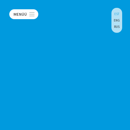
MENÜÜ
EST
ENG
RUS