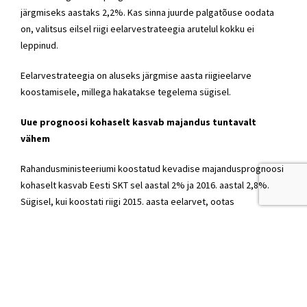
järgmiseks aastaks 2,2%. Kas sinna juurde palgatõuse oodata
on, valitsus eilsel riigi eelarvestrateegia arutelul kokku ei
leppinud.
Eelarvestrateegia on aluseks järgmise aasta riigieelarve
koostamisele, millega hakatakse tegelema sügisel.
Uue prognoosi kohaselt kasvab majandus tuntavalt
vähem
Rahandusministeeriumi koostatud kevadise majandusprognoosi
kohaselt kasvab Eesti SKT sel aastal 2% ja 2016. aastal 2,8%.
Sügisel, kui koostati riigi 2015. aasta eelarvet, ootas
ministeerium selleks aastaks 2,5% suurust majanduskasvu ja
2016. aasta kohta loodeti, et majandus kasvab koguni 3,5%.
Majanduskasvu vähenemine on seega päris tuntav.
See tähendab, et nominaalselt on eelarve järgmistel aastatel
umbes poole protsendiga miinuses, 2017. ja 2018. aastal on