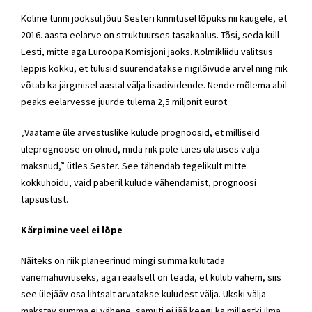
Kolme tunni jooksul jõuti Sesteri kinnitusel lõpuks nii kaugele, et
2016. aasta eelarve on struktuurses tasakaalus. Tõsi, seda küll
Eesti, mitte aga Euroopa Komisjoni jaoks. Kolmikliidu valitsus
leppis kokku, et tulusid suurendatakse riigilõivude arvel ning riik
võtab ka järgmisel aastal välja lisadividende. Nende mõlema abil
peaks eelarvesse juurde tulema 2,5 miljonit eurot.
„Vaatame üle arvestuslike kulude prognoosid, et milliseid
üleprognoose on olnud, mida riik pole täies ulatuses välja
maksnud,” ütles Sester. See tähendab tegelikult mitte
kokkuhoidu, vaid paberil kulude vähendamist, prognoosi
täpsustust.
Kärpimine veel ei lõpe
Näiteks on riik planeerinud mingi summa kulutada
vanemahüvitiseks, aga reaalselt on teada, et kulub vähem, siis
see ülejääv osa lihtsalt arvatakse kuludest välja. Ükski välja
makstav summa ei vähene, samuti ei jää keegi ka millestki ilma.