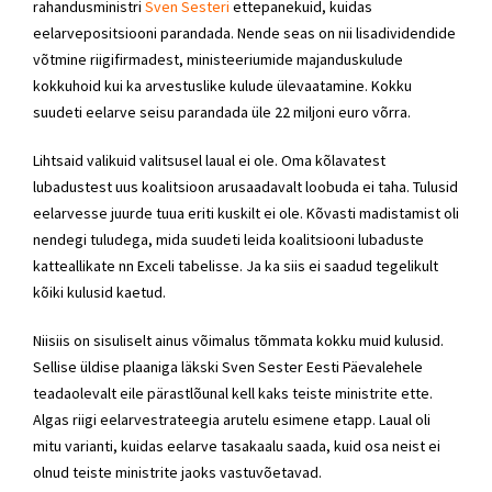
rahandusministri
Sven Sesteri
ettepanekuid, kuidas
eelarvepositsiooni parandada. Nende seas on nii lisadividendide
võtmine riigifirmadest, ministeeriumide majanduskulude
kokkuhoid kui ka arvestuslike kulude ülevaatamine. Kokku
suudeti eelarve seisu parandada üle 22 miljoni euro võrra.
Lihtsaid valikuid valitsusel laual ei ole. Oma kõlavatest
lubadustest uus koalitsioon arusaadavalt loobuda ei taha. Tulusid
eelarvesse juurde tuua eriti kuskilt ei ole. Kõvasti madistamist oli
nendegi tuludega, mida suudeti leida koalitsiooni lubaduste
katteallikate nn Exceli tabelisse. Ja ka siis ei saadud tegelikult
kõiki kulusid kaetud.
Niisiis on sisuliselt ainus võimalus tõmmata kokku muid kulusid.
Sellise üldise plaaniga läkski Sven Sester Eesti Päevalehele
teadaolevalt eile pärastlõunal kell kaks teiste ministrite ette.
Algas riigi eelarvestrateegia arutelu esimene etapp. Laual oli
mitu varianti, kuidas eelarve tasakaalu saada, kuid osa neist ei
olnud teiste ministrite jaoks vastuvõetavad.