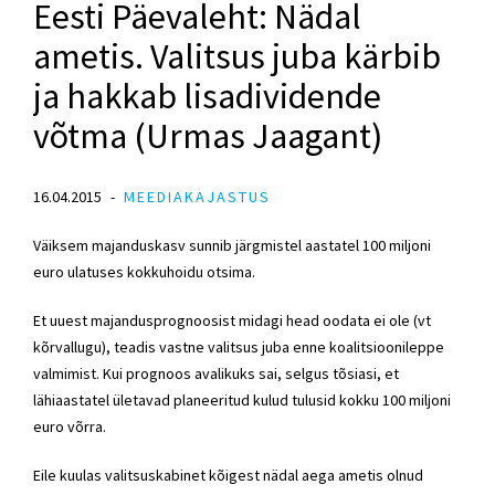
Eesti Päevaleht: Nädal
ametis. Valitsus juba kärbib
ja hakkab lisadividende
võtma (Urmas Jaagant)
16.04.2015
MEEDIAKAJASTUS
Väiksem majanduskasv sunnib järgmistel aastatel 100 miljoni
euro ulatuses kokkuhoidu otsima.
Et uuest majandusprognoosist midagi head oodata ei ole (vt
kõrvallugu), teadis vastne valitsus juba enne koalitsioonileppe
valmimist. Kui prognoos avalikuks sai, selgus tõsiasi, et
lähiaastatel ületavad planeeritud kulud tulusid kokku 100 miljoni
euro võrra.
Eile kuulas valitsuskabinet kõigest nädal aega ametis olnud