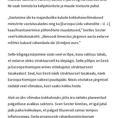
Nii saab toimida ka kahjuhüvitiste ja muude toetuste puhul.
„Vaatasime üle ka majanduslike kulude kokkuhoiuvõimalused
ministrite vastutusalades ning ka [Euroopa Liidu vahendite – U. J.]
kaasfinantseerimise põhimõtete muudatused,” loetles Sester
veel kokkuhoiukohti. „Niimoodi õnnestus järgmise aasta eelarve
mõttes kulusid vähendada üle 20 miljoni euro.”
Selle kõigega kärpimine siiski veel ei lõpe, kuna valitsus tahab,
et eelarve oleks struktuurselt ka ülejäägis. Selle põhjus on Eesti
ja Euroopa Komisjoni erinev ettekujutus struktuursest
tasakaalust. Seal, kus Eesti näeb struktuurset tasakaalu, näeb
Euroopa Komisjon väikest puudujääki. Niisiis otsitakse järgmisel
nädalal veel võimalusi, kust saaks kokku hoida.
Alati on üks võimalus kokkuhoiuks jätta ära näiteks planeeritud
palgatõuse avalikus sektoris. Sven Sester kinnitas, et igal juhul
jääb paika kokkulepe, et palgad tõusevad samas tempos
inflatsiooniga. Seda prognoosib rahandusministeerium