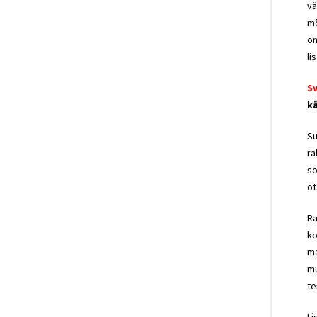
vä
mõ
on
li
S
kä
Su
ra
so
ot
Ra
ko
ma
mu
te