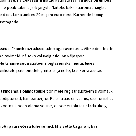
ndamisse. Haigekassa hinnatud katmata ravi vajadus on umbes
mine peab tulema järk-järgult. Näiteks kaks suuremat haiglat
seid osutama umbes 20 miljoni euro eest. Kui nende leping
ust tagada.
nud. Enamik ravikulusid tuleb aga ravimitest. Võrreldes teiste
e ravimeid, näiteks valuvaigistid, on väljaspool
. Me tahame seda süsteemi õiglasemaks muuta, luues
nilistele patsientidele, mitte aga neile, kes korra aastas
 hindama. Põhimõtteliselt on meie registrisüsteemis võimalik
 voodipäevad, hambaravi jne. Kui analüüs on valmis, saame näha,
koormus peab olema selline, et see ei tohi takistada ühelgi
või paari võrra lühenenud. Mis selle taga on, kas