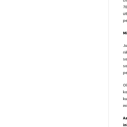
Li
70
üt
pe
Mi
Ju
ri
so
so
pe
Ol
ko
ku
in
Aa
in