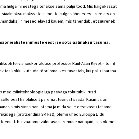
hema hulga inimestega tehakse sama palju tööd. Mis haigekassat
 sotsiaalmaksu maksvate inimeste hulga vähenedes – see arv on
 Kolmandaks, inimesed elavad kauem, mis tähendab, et suureneb
ensioniealiste inimeste eest ise sotsiaalmaksu tasuma.
 ülikooli tervishoiukorralduse professor Raul-Allan Kiivet – toim)
oovitas kokku kutsuda töörühma, kes tuvastab, kui palju lisaraha
meditsiinitehnoloogia iga päevaga tohutult kiirusti.
selle eest ka oluliselt paremat teenust saada. Küsimus on
nnana valmis sinna panustama ja mida selle eest vastu tahame
riikidega (protsendina SKT-st), oleme ühed Euroopa Liidu
teenust. Kui vaatame välditava suremuse näitajaid, siis oleme