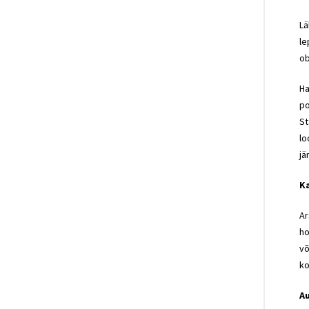
Lä
le
ob
Ha
po
St
lo
jä
Ka
Ar
ho
võ
ko
Au