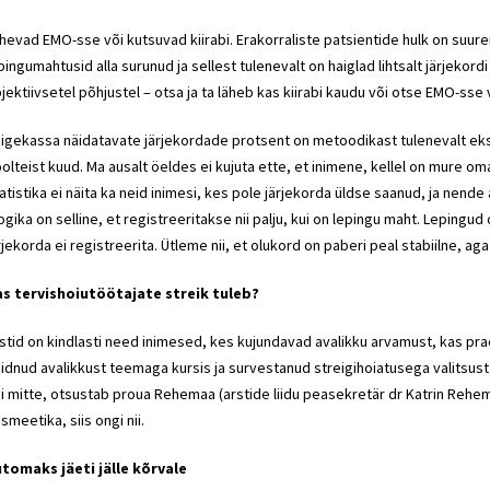
hevad EMO-sse või kutsuvad kiirabi. Erakorraliste patsientide hulk on suure
pingumahtusid alla surunud ja sellest tulenevalt on haiglad lihtsalt järjekor
jektiivsetel põhjustel – otsa ja ta läheb kas kiirabi kaudu või otse EMO-sse 
igekassa näidatavate järjekordade protsent on metoodikast tulenevalt eksi
olteist kuud. Ma ausalt öeldes ei kujuta ette, et inimene, kellel on mure om
atistika ei näita ka neid inimesi, kes pole järjekorda üldse saanud, ja nend
ogika on selline, et registreeritakse nii palju, kui on lepingu maht. Lepingu
rjekorda ei registreerita. Ütleme nii, et olukord on paberi peal stabiilne, aga 
s tervishoiutöötajate streik tuleb?
stid on kindlasti need inimesed, kes kujundavad avalikku arvamust, kas pra
idnud avalikkust teemaga kursis ja survestanud streigihoiatusega valitsust –
i mitte, otsustab proua Rehemaa (arstide liidu peasekretär dr Katrin Rehem
smeetika, siis ongi nii.
tomaks jäeti jälle kõrvale