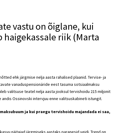
ate vastu on õiglane, kui
 haigekassale riik (Marta
mõtted ehk järgmise nelja aasta rahalised plaanid. Tervise- ja
öötavate vanaduspensionäride eest tasuma sotsiaalmaksu
eb valitsuse teatel nelja aasta jooksul tervishoidu 215 miljonit
 andis Ossinovski intervjuu enne valitsuskabineti istungit.
lmaksubuum ja kui praegu tervishoidu majandada ei saa,
kasvu näitajad järgmiseks aastaks paranesid veidi. Trend on