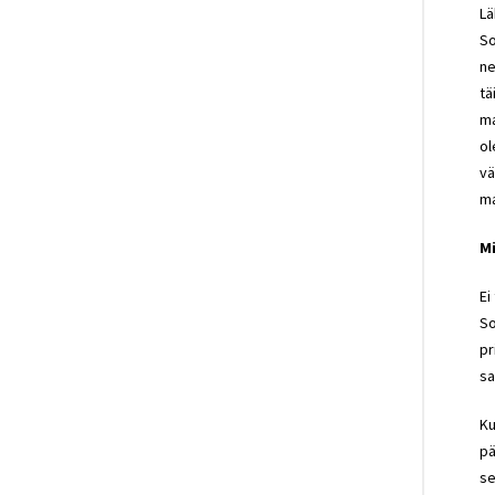
Lä
So
ne
tä
ma
ol
vä
ma
Mi
Ei
So
pr
sa
Ku
pä
se