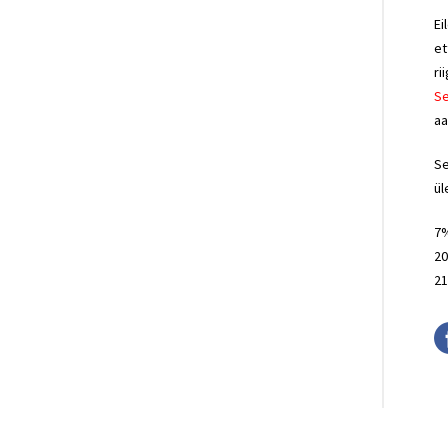
Ei
et
ri
Se
aa
Se
ül
7%
20
21