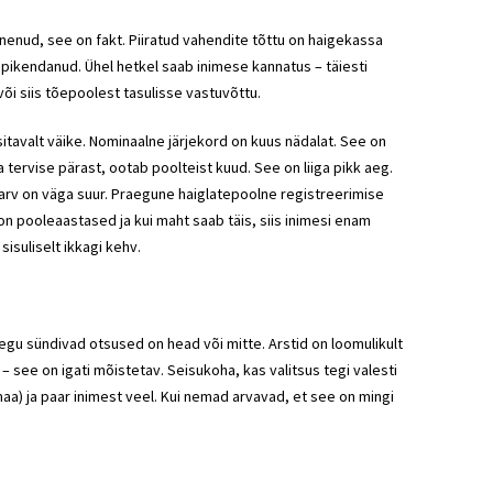
nenud, see on fakt. Piiratud vahendite tõttu on haigekassa
di pikendanud. Ühel hetkel saab inimese kannatus – täiesti
või siis tõepoolest tasulisse vastuvõttu.
tavalt väike. Nominaalne järjekord on kuus nädalat. See on
a tervise pärast, ootab poolteist kuud. See on liiga pikk aeg.
e arv on väga suur. Praegune haiglatepoolne registreerimise
d on pooleaastased ja kui maht saab täis, siis inimesi enam
sisuliselt ikkagi kehv.
egu sündivad otsused on head või mitte. Arstid on loomulikult
 see on igati mõistetav. Seisukoha, kas valitsus tegi valesti
aa) ja paar inimest veel. Kui nemad arvavad, et see on mingi