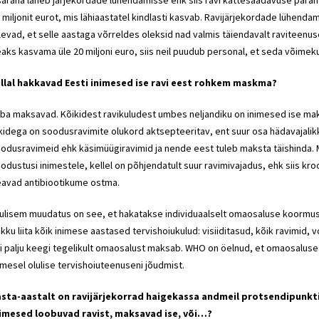
saraha läheb järjekordade lühendamisse ehk siis ravi kättesaadavuse para
 miljonit eurot, mis lähiaastatel kindlasti kasvab. Ravijärjekordade lühenda
levad, et selle aastaga võrreldes oleksid nad valmis täiendavalt raviteenu
aks kasvama üle 20 miljoni euro, siis neil puudub personal, et seda võimek
llal hakkavad Eesti inimesed ise ravi eest rohkem maskma?
ba maksavad. Kõikidest ravikuludest umbes neljandiku on inimesed ise maks
ikidega on soodusravimite olukord aktsepteeritav, ent suur osa hädavajalikk
odusravimeid ehk käsimüügiravimid ja nende eest tuleb maksta täishinda
odustusi inimestele, kellel on põhjendatult suur ravimivajadus, ehk siis kroo
avad antibiootikume ostma.
ulisem muudatus on see, et hakatakse individuaalselt omaosaluse koormust
kku liita kõik inimese aastased tervishoiukulud: visiiditasud, kõik ravimid,
i palju keegi tegelikult omaosalust maksab. WHO on öelnud, et omaosaluse 
imesel olulise tervishoiuteenuseni jõudmist.
sta-aastalt on ravijärjekorrad haigekassa andmeil protsendipunkti 
imesed loobuvad ravist, maksavad ise, või…?