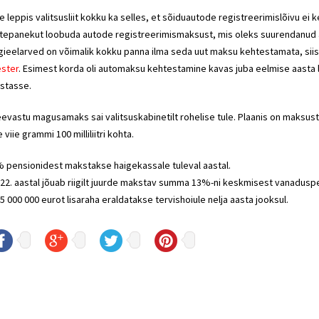
le leppis valitsusliit kokku ka selles, et sõiduautode registreerimislõivu ei
tepanekut loobuda autode registreerimismaksust, mis oleks suurendanud a
igieelarved on võimalik kokku panna ilma seda uut maksu kehtestamata, siis 
ster
. Esimest korda oli automaksu kehtestamine kavas juba eelmise aasta l
stasse.
evastu magusamaks sai valitsuskabinetilt rohelise tule. Plaanis on maksus
e viie grammi 100 milliliitri kohta.
 pensionidest makstakse haigekassale tuleval aastal.
22. aastal jõuab riigilt juurde makstav summa 13%-ni keskmisest vanaduspe
5 000 000 eurot lisaraha eraldatakse tervishoiule nelja aasta jooksul.