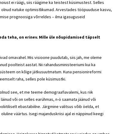
iust ei räägi, siis räägime ka teistest küsimustest. Selles
n olnud natuke optimistlikumad. Arvestades tööpuuduse kasvu,
elmise prognoosiga võrreldes – ilma igasuguseid
eda teha, on erinev. Mille üle nõupidamised täpselt
vad omavahel. Mis visioone puudutab, siis jah, me oleme
nud poolteist aastat. Nii rahandusministeeriumi kui ka
asüsteem on kõige jätkusuutmatum. Kuna pensionireformi
eemselt raha, selles pole küsimustki.
 olnud see, et me teeme demograafiavalemi, kus riik
 läinud või on selles earühmas, n-ö saamata jäänud või
itiliselt ebastabiilne. Järgmine valitsus võib öelda, et
oluline väärtus. Isegi majanduskriisi ajal ei näppinud keegi