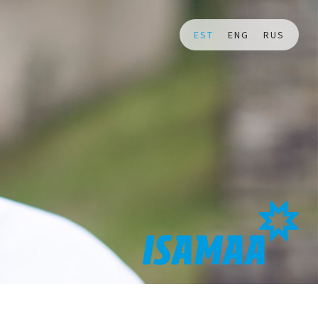
EST
ENG
RUS