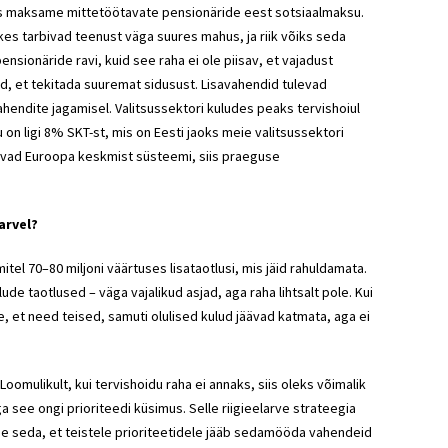
teks maksame mittetöötavate pensionäride eest sotsiaalmaksu.
es tarbivad teenust väga suures mahus, ja riik võiks seda
ionäride ravi, kuid see raha ei ole piisav, et vajadust
lud, et tekitada suuremat sidusust. Lisavahendid tulevad
hendite jagamisel. Valitsussektori kuludes peaks tervishoiul
on ligi 8% SKT-st, mis on Eesti jaoks meie valitsussektori
ovivad Euroopa keskmist süsteemi, siis praeguse
arvel?
umitel 70–80 miljoni väärtuses lisataotlusi, mis jäid rahuldamata.
de taotlused – väga vajalikud asjad, aga raha lihtsalt pole. Kui
e, et need teised, samuti olulised kulud jäävad katmata, aga ei
omulikult, kui tervishoidu raha ei annaks, siis oleks võimalik
a see ongi prioriteedi küsimus. Selle riigieelarve strateegia
see seda, et teistele prioriteetidele jääb sedamööda vahendeid