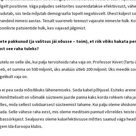
lgelt positiivne. Väga paljudes sektorites suurendatakse efektiivsust, vä
udutab, siis teda mõjutab demograafia topelt negatiivselt. Ühest küljest
handeid inimesi aastas. Teisalt suureneb teenust vajavate inimeste hulk.
ooniliste patsientide hulk, kes vajavad jälgimist.
ete pakkunud (ja valitsus jäi nõusse – toim), et riik võiks hakata p
st see raha tuleks?
utelu on selle üle, kui palju tervishoidu raha vaja on. Professor Kiivet (Tartu
leb, et summa on 500 miljonit, üks analüüs ütleb 200 miljonit. Üks meedik s
gelikult vaja on.
 ei pea seda mõistlikuks lähenemiseks. Seda kahel põhjusel. Esiteks areneb 
himõtteliselt on võimalik süsteemi juurde panna kaks korda rohkem raha ja 
lles, mida sellest solidaarsest süsteemist tahame. Kui palju oleme ühisko
ada. Selle vähese raha eest, mis oleme meditsiini pannud võrreldes teiste 
bassörkijaist. Sealjuures oleme kuluefektiivsuse mõttes saanud väga head 
gem Ida-Euroopa klubis.