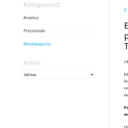
Kategooriad:
Arvamus
E
Pressiteade
p
T
Meediakajastus
Arhiiv:
19
Ei
tö
ra
eu
Pa
mi
On