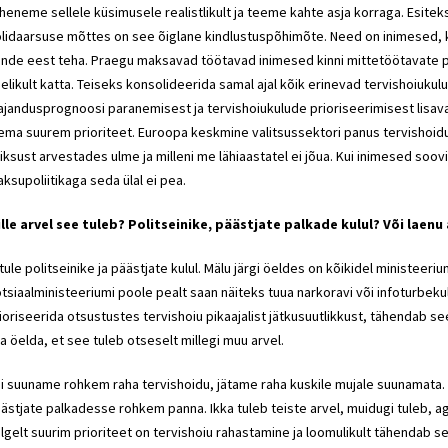
heneme sellele küsimusele realistlikult ja teeme kahte asja korraga. Esi
lidaarsuse mõttes on see õiglane kindlustuspõhimõte. Need on inimesed, k
nde eest teha. Praegu maksavad töötavad inimesed kinni mittetöötavate pens
ielikult katta. Teiseks konsolideerida samal ajal kõik erinevad tervishoiuku
jandusprognoosi paranemisest ja tervishoiukulude prioriseerimisest lisava
ema suurem prioriteet. Euroopa keskmine valitsussektori panus tervishoidu 
iksust arvestades ulme ja milleni me lähiaastatel ei jõua. Kui inimesed so
ksupoliitikaga seda ülal ei pea.
lle arvel see tuleb? Politseinike, päästjate palkade kulul? Või laenu 
 tule politseinike ja päästjate kulul. Mälu järgi öeldes on kõikidel ministeeri
tsiaalministeeriumi poole pealt saan näiteks tuua narkoravi või infoturbekulu
ioriseerida otsustustes tervishoiu pikaajalist jätkusuutlikkust, tähendab se
a öelda, et see tuleb otseselt millegi muu arvel.
i suuname rohkem raha tervishoidu, jätame raha kuskile mujale suunamata. Lo
ästjate palkadesse rohkem panna. Ikka tuleb teiste arvel, muidugi tuleb, ag
lgelt suurim prioriteet on tervishoiu rahastamine ja loomulikult tähendab 