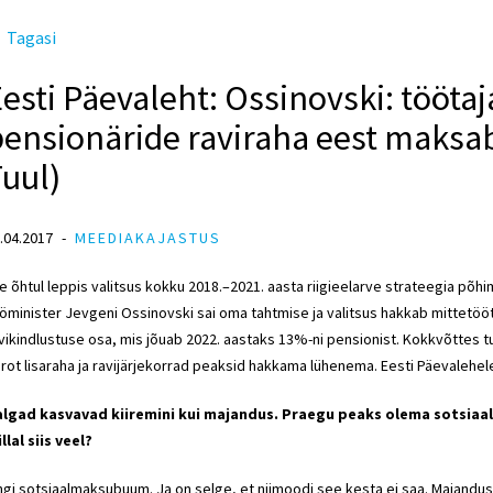
Tagasi
esti Päevaleht: Ossinovski: töötaj
ensionäride raviraha eest maksab
uul)
.04.2017
MEEDIAKAJASTUS
le õhtul leppis valitsus kokku 2018.–2021. aasta riigieelarve strateegia põhi
öminister Jevgeni Ossinovski sai oma tahtmise ja valitsus hakkab mittet
vikindlustuse osa, mis jõuab 2022. aastaks 13%-ni pensionist. Kokkvõttes tul
rot lisaraha ja ravijärjekorrad peaksid hakkama lühenema. Eesti Päevalehele
lgad kasvavad kiiremini kui majandus. Praegu peaks olema sotsiaa
llal siis veel?
gi sotsiaalmaksubuum. Ja on selge, et niimoodi see kesta ei saa. Majandus