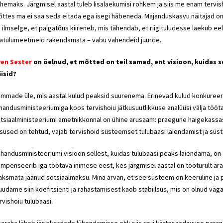
hemaks. Järgmisel aastal tuleb lisalaekumisi rohkem ja siis me enam tervisho
ttes ma ei saa seda eitada ega isegi häbeneda. Majanduskasvu näitajad o
 ilmselge, et palgatõus kiireneb, mis tähendab, et riigituludesse laekub e
satulumeetmeid rakendamata – vabu vahendeid juurde.
ven Sester
on öelnud, et mõtted on teil samad, ent visioon, kuidas s
isid?
mmade üle, mis aastal kulud peaksid suurenema. Erinevad kulud konkureeri
handusministeeriumiga koos tervishoiu jätkusuutlikkuse analüüsi välja tööta
tsiaalministeeriumi ametnikkonnal on ühine arusaam: praegune haigekass
sused on tehtud, vajab tervishoid süsteemset tulubaasi laiendamist ja süst
handusministeeriumi visioon sellest, kuidas tulubaasi peaks laiendama, on
mpenseerib iga töötava inimese eest, kes järgmisel aastal on tööturult ära
ksmata jäänud sotsiaalmaksu. Mina arvan, et see süsteem on keeruline ja poli
udame siin koefitsienti ja rahastamisest kaob stabiilsus, mis on olnud väga 
rvishoiu tulubaasi.