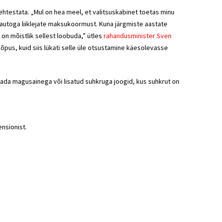
 kehtestata. „Mul on hea meel, et valitsuskabinet toetas minu
utoga liiklejate maksukoormust. Kuna järgmiste aastate
on mõistlik sellest loobuda,” ütles
rahandusminister Sven
õpus, kuid siis lükati selle üle otsustamine käesolevasse
tada magusainega või lisatud suhkruga joogid, kus suhkrut on
nsionist.