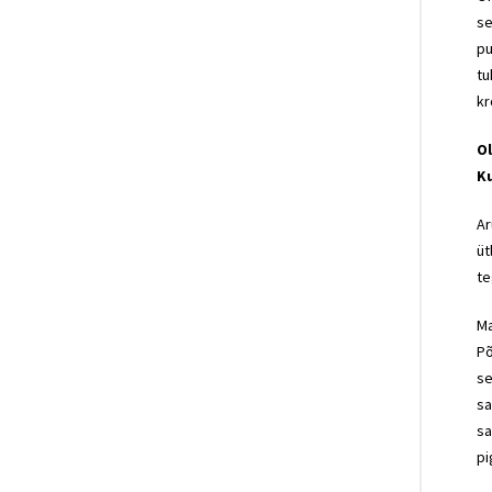
se
pu
tu
kr
Ol
Ku
Ar
üt
te
Ma
Põ
se
sa
sa
pi