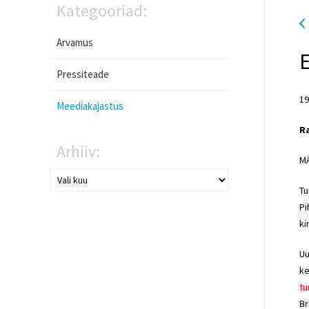
Kategooriad:
Arvamus
Pressiteade
19
Meediakajastus
R
Arhiiv:
MÄ
Tu
Pi
ki
Uu
ke
tu
Br