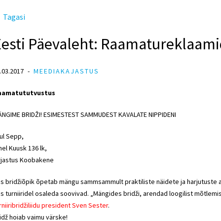
Tagasi
Eesti Päevaleht: Raamatureklaami
.03.2017
MEEDIAKAJASTUS
aamatututvustus
NGIME BRIDŽI! ESIMESTEST SAMMUDEST KAVALATE NIPPIDENI
ul Sepp,
hel Kuusk 136 lk,
rjastus Koobakene
s bridžiõpik õpetab mängu sammsammult praktiliste näidete ja harjutuste abil
s turniiridel osaleda soovivad. „Mängides bridži, arendad loogilist mõtlemi
rniiribridžiliidu president Sven Sester
.
idž hoiab vaimu värske!