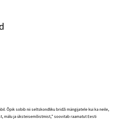
d
. Õpik sobib nii seltskondliku bridži mängijatele kui ka neile,
st, mälu ja üksteisemõistmist,” soovitab raamatut Eesti