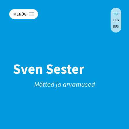
MENÜÜ
EST
ENG
RUS
Sven Sester
Mõtted ja arvamused