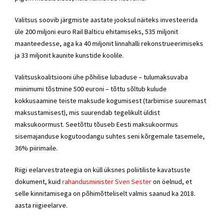
Valitsus soovib järgmiste aastate jooksul näiteks investeerida
üle 200 miljoni euro Rail Balticu ehitamiseks, 535 miljonit
maanteedesse, aga ka 40 miljonit linnahalli rekonstrueerimiseks
ja 33 miljonit kaunite kunstide koolile.
Valitsuskoalitsiooni ühe põhilise lubaduse – tulumaksuvaba
miinimumi tõstmine 500 euroni – tõttu sõltub kulude
kokkusaamine teiste maksude kogumisest (tarbimise suuremast
maksustamisest), mis suurendab tegelikult üldist
maksukoormust. Seetõttu tõuseb Eesti maksukoormus
sisemajanduse kogutoodangu suhtes seni kõrgemale tasemele,
36% piirimaile.
Riigi eelarvestrateegia on küll üksnes poliitiliste kavatsuste
dokument, kuid
rahandusminister Sven Sester
on öelnud, et
selle kinnitamisega on põhimõtteliselt valmis saanud ka 2018.
aasta riigieelarve.