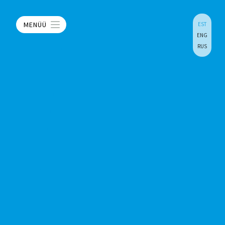
MENÜÜ
EST
ENG
RUS