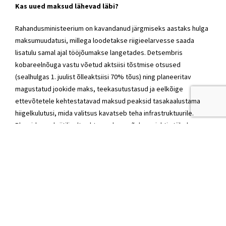
Kas uued maksud lähevad läbi?
Rahandusministeerium on kavandanud järgmiseks aastaks hulga
maksumuudatusi, millega loodetakse riigieelarvesse saada
lisatulu samal ajal tööjõumakse langetades. Detsembris
kobareelnõuga vastu võetud aktsiisi tõstmise otsused
(sealhulgas 1. juulist õlleaktsiisi 70% tõus) ning planeeritav
magustatud jookide maks, teekasutustasud ja eelkõige
ettevõtetele kehtestatavad maksud peaksid tasakaalustama
hiigelkulutusi, mida valitsus kavatseb teha infrastruktuurile.
Plaanidesse kriitiliselt suhtuv eelarvenõukogu juhtis tähelepanu
ka maksude ehk tulude poolele. Nõukogu arvates võib
maksumuudatuste hulk ja keerukus prognoosidesse vigu
tekitada ja suurendada riski, et (isegi kui valitsus lõdvendab
eelarvereegleid) järgmise aasta tulude prognoos on liiga
optimistlik.