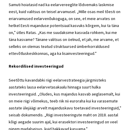
Samuti hoiatasid nad ka eelarvereeglite lõdvemaks laskmise
eest, kuid valitsus on teisel arvamusel. „Mille osas meil tõesti on
eriarvamused eelarvenõukoguga, on see, et meie arvates on
hetkel Eesti majanduse potentsiaal kasvuks kõrgem, kui ta täna
on,” ütles Ratas. „Kas me suudaksime kasvada rohkem, kui me
täna kasvame? Tänane valitsus on öelnud, et jah, me arvame, et
selleks on olemas teatud struktuursed ümberkorraldused
ettevõtluskeskkonnas, aga ka lisainvesteeringud.”
Rekordilised investeeringud
Seetõttu kavandabki riigi eelarvestrateegia järgmisteks
aastateks lausa eelarvetasakaalu hinnaga suurt hulka
investeeringuid. „Oludes, kus majandus kasvab aeglasemalt, kui
on meie riigi võimekus, teeb riik nii euroraha kui ka varasemate
aastate ülejäägi arvelt majanduskavu toetavaid investeeringuid,”
seisab dokumendis. „Riigi investeeringute maht on 2018. aastal
kõigi aegade suurim ajal, kui erasektori investeeringud on veel
pigem madalseisus, kuid hakkavad kasvama.”