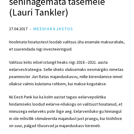
seninägemata tasemele
(Lauri Tankler)
27.04.2017
MEEDIAKAJASTUS
Hoolimata hoiatustest loodab valitsus üha enamale maksurahale,
et suurendada riigi investeeringuid.
Valitsus kiitis eilsel istungil heaks riigi 2018.–2021. aasta
eelarvestrateegia. Selle üheks olulisemaks eesmärgiks nimetas
peaminister Jüri Ratas majanduskasvu, mille kiirendamise nimel
ollakse valmis kulutama rohkem, kui makse kogutakse.
Nii Eesti Pank kui ka kolm aastat tagasi eelarvepoliitika
hindamiseks loodud eelarve-nõukogu on valitsust hoiatanud, et
miinusega eelarveks pole õige aeg. Eelarvenõuko-gu hinnangul
ei ole mõistlik stimuleerida majandust just praegu, kui tööhõive
on suur, palgad tõusevad ja majanduskasv kiireneb.