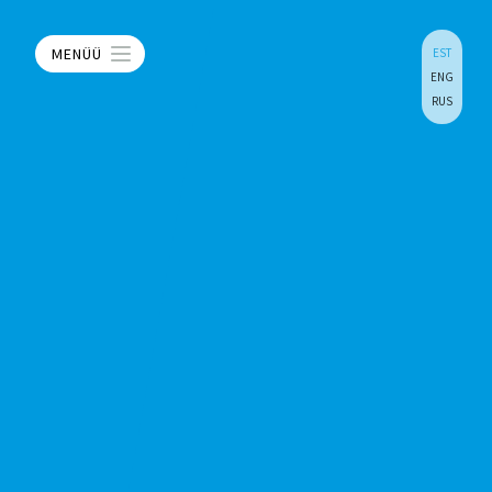
MENÜÜ
EST
ENG
RUS