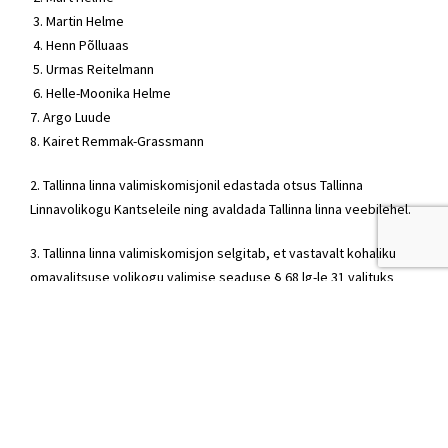
3.
Martin Helme
4. Henn Põlluaas
5. Urmas Reitelmann
6. Helle-Moonika Helme
7. Argo Luude
8. Kairet Remmak-Grassmann
2. Tallinna linna valimiskomisjonil edastada otsus Tallinna
Linnavolikogu Kantseleile ning avaldada Tallinna linna veebilehel.
3. Tallinna linna valimiskomisjon selgitab, et vastavalt kohaliku
omavalitsuse volikogu valimise seaduse § 68 lg-le 31 valituks
osutunud kandidaat, kes valimistulemuste väljakuulutamise ajal
on volikogu liikme ametiga ühitamatus ametis, peab kolme
tööpäeva jooksul valimistulemuste väljakuulutamise päevast
arvates teavitama valla või linna valimiskomisjoni, kas ta soovib
osaleda kohaliku omavalitsuse üksuse volikogu töös või jätkata
oma senises ametis ja mandaadist loobuda. Teade palume saata
val@tallinnlv.ee.