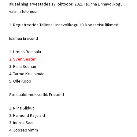
alusel ning arvestades 17. oktoobri 2021 Tallinna Linnavolikogu
valimistulemusi
1. Registreerida Tallinna Linnavolikogu 10. koosseisu liikmed:
Isamaa Erakond
1.
Urmas Reinsalu
2.
Sven Sester
3.
Riina Solman
4.
Tarmo Kruusimäe
5. Olle Koop
Sotsiaaldemokraatlik Erakond
1.
Riina Sikkut
2.
Raimond Kaljulaid
3.
Indrek Saar
4. Joosep Vimm