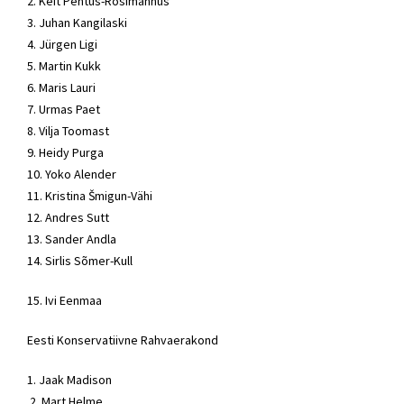
2.
Keit Pentus-Rosimannus
3. Juhan Kangilaski
4. Jürgen Ligi
5. Martin Kukk
6.
Maris Lauri
7. Urmas Paet
8. Vilja Toomast
9. Heidy Purga
10. Yoko Alender
11. Kristina Šmigun-Vähi
12.
Andres Sutt
13. Sander Andla
14. Sirlis Sõmer-Kull
15. Ivi Eenmaa
Eesti
Konservatiivne Rahvaerakond
1. Jaak Madison
2.
Mart Helme