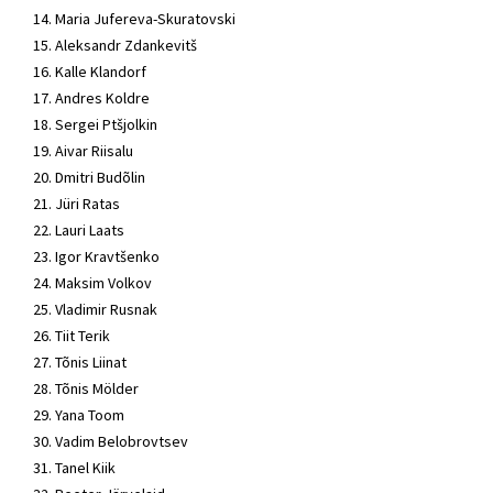
14. Maria Jufereva-Skuratovski
15. Aleksandr Zdankevitš
16. Kalle Klandorf
17. Andres Koldre
18. Sergei Ptšjolkin
19. Aivar Riisalu
20. Dmitri Budõlin
21.
Jüri Ratas
22. Lauri Laats
23. Igor Kravtšenko
24. Maksim Volkov
25. Vladimir Rusnak
26.
Tiit Terik
27. Tõnis Liinat
28. Tõnis Mölder
29. Yana Toom
30. Vadim Belobrovtsev
31.
Tanel Kiik