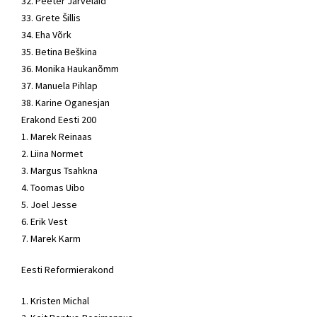
32. Peeter Järvelaid
33. Grete Šillis
34. Eha Võrk
35. Betina Beškina
36. Monika Haukanõmm
37. Manuela Pihlap
38. Karine Oganesjan
Erakond Eesti 200
1. Marek Reinaas
2. Liina Normet
3. Margus Tsahkna
4. Toomas Uibo
5. Joel Jesse
6. Erik Vest
7. Marek Karm
Eesti
Reformierakond
1. Kristen Michal