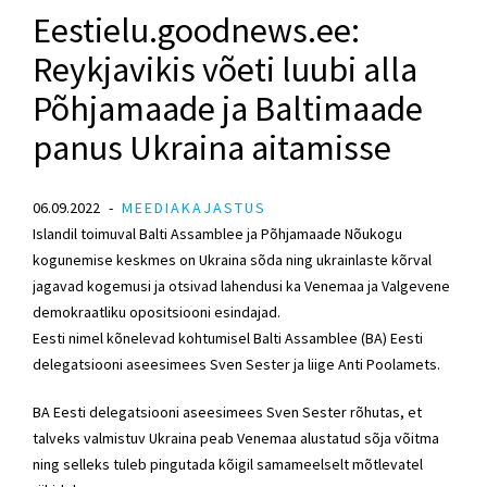
Eestielu.goodnews.ee:
Reykjavikis võeti luubi alla
Põhjamaade ja Baltimaade
panus Ukraina aitamisse
06.09.2022
MEEDIAKAJASTUS
Islandil toimuval Balti Assamblee ja Põhjamaade Nõukogu
kogunemise keskmes on Ukraina sõda ning ukrainlaste kõrval
jagavad kogemusi ja otsivad lahendusi ka Venemaa ja Valgevene
demokraatliku opositsiooni esindajad.
Eesti nimel kõnelevad kohtumisel Balti Assamblee (BA) Eesti
delegatsiooni aseesimees
Sven Sester
ja liige Anti Poolamets.
BA Eesti delegatsiooni aseesimees
Sven Sester
rõhutas, et
talveks valmistuv Ukraina peab Venemaa alustatud sõja võitma
ning selleks tuleb pingutada kõigil samameelselt mõtlevatel