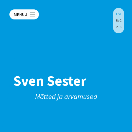
MENÜÜ
EST
ENG
RUS
Sven Sester
Mõtted ja arvamused