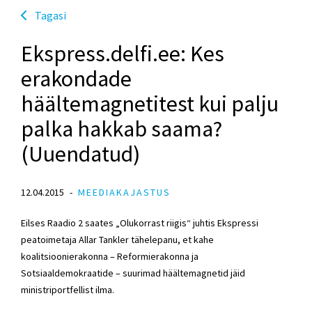
Tagasi
Ekspress.delfi.ee: Kes
erakondade
häältemagnetitest kui palju
palka hakkab saama?
(Uuendatud)
12.04.2015
MEEDIAKAJASTUS
Eilses Raadio 2 saates „Olukorrast riigis“ juhtis Ekspressi
peatoimetaja Allar Tankler tähelepanu, et kahe
koalitsioonierakonna – Reformierakonna ja
Sotsiaaldemokraatide – suurimad häältemagnetid jäid
ministriportfellist ilma.