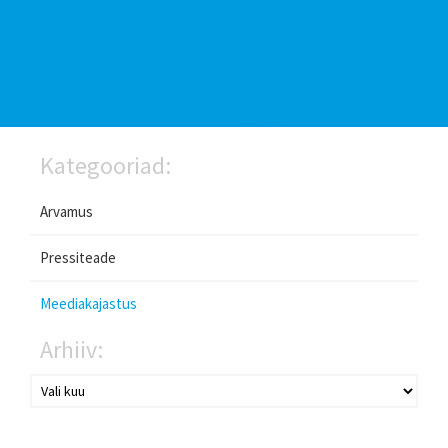
Kategooriad:
Arvamus
Pressiteade
Meediakajastus
Arhiiv: