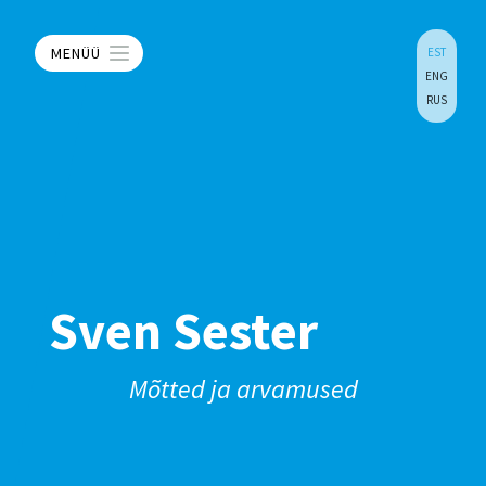
MENÜÜ
EST
ENG
RUS
Sven Sester
Mõtted ja arvamused