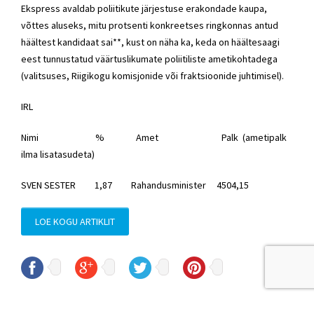
Ekspress avaldab poliitikute järjestuse erakondade kaupa,
võttes aluseks, mitu protsenti konkreetses ringkonnas antud
häältest kandidaat sai**, kust on näha ka, keda on häältesaagi
eest tunnustatud väärtuslikumate poliitiliste ametikohtadega
(valitsuses, Riigikogu komisjonide või fraktsioonide juhtimisel).
IRL
Nimi % Amet Palk (ametipalk
ilma lisatasudeta)
SVEN SESTER 1,87 Rahandusminister 4504,15
LOE KOGU ARTIKLIT