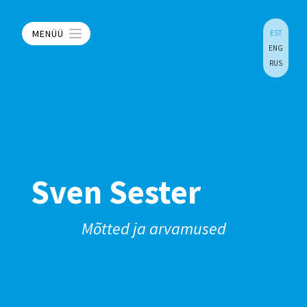
MENÜÜ
EST
ENG
RUS
Sven Sester
Mõtted ja arvamused