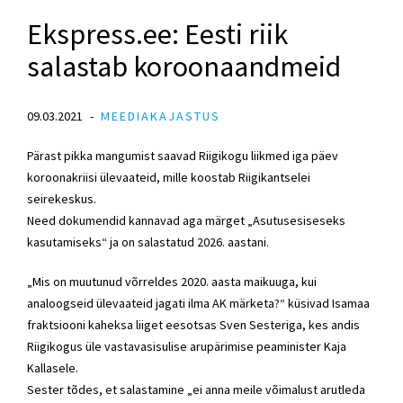
Ekspress.ee: Eesti riik
salastab koroonaandmeid
09.03.2021
MEEDIAKAJASTUS
Pärast pikka mangumist saavad Riigikogu liikmed iga päev
koroonakriisi ülevaateid, mille koostab Riigikantselei
seirekeskus.
Need dokumendid kannavad aga märget „Asutusesiseseks
kasutamiseks“ ja on salastatud 2026. aastani.
„Mis on muutunud võrreldes 2020. aasta maikuuga, kui
analoogseid ülevaateid jagati ilma AK märketa?“ küsivad
Isamaa
fraktsiooni
kaheksa liiget eesotsas
Sven Sesteriga
, kes andis
Riigikogus üle vastavasisulise arupärimise
peaminister
Kaja
Kallasele
.
Sester tõdes, et salastamine „ei anna meile võimalust arutleda